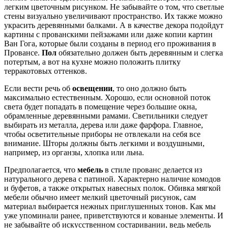
легким цветочным рисунком. Не забывайте о том, что светлые
стены визуально увеличивают пространство. Их также можно
украсить деревянными балками. А в качестве декора подойдут
картины с прованскими пейзажами или даже копии картин
Ван Гога, которые были созданы в период его проживания в
Провансе.
Пол
обязательно должен быть деревянным и слегка
потертым, а вот на кухне можно положить плитку
терракотовых оттенков.
Если вести речь об
освещении
, то оно должно быть
максимально естественным. Хорошо, если основной поток
света будет попадать в помещение через большие окна,
обрамленные деревянными рамами. Светильники следует
выбирать из металла, дерева или даже фарфора. Главное,
чтобы осветительные приборы не отвлекали на себя все
внимание. Шторы должны быть легкими и воздушными,
например, из органзы, хлопка или льна.
Предполагается, что
мебель
в стиле прованс делается из
натурального дерева с патиной. Характерно наличие комодов
и буфетов, а также открытых навесных полок. Обивка мягкой
мебели обычно имеет мелкий цветочный рисунок, сам
материал выбирается нежных приглушенных тонов. Как мы
уже упоминали ранее, приветствуются и кованые элементы. И
не забывайте об искусственном состаривании, ведь мебель