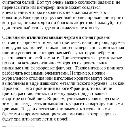
считается белый. Вот тут очень важно соблюсти баланс и не
перенасытить им интерьер, иначе может создаться
впечатление, что вы находитесь не в жилом доме, а в
больнице. Еще один существенный нюанс: прованс не терпит
контраста, никаких ярких и броских акцентов. Пожалуй, это
единственный стиль, где они окажутся не к месту.
Основными
отличительными чертами
стиля прованс
считаются орнамент в мелкий цветочек, наличие рюш, кружев
и воздушных тканей, а также плетеная деревянная, винтажная
или искусственно состаренная мебель, которую небрежно
расставляют по всей комнате. Приветствуются еще открытые
полки, на которых отлично смотрятся очаровательные
глиняные или фарфоровые фигурки. Также интерьер принято
разбавлять коваными элементами. Например, ножки
журнального столика или изголовье кровати могут быть
выполнены в виде изящного металлического кружева. Так как
Прованс — это провинция на юге Франции, то наличие
цветов, расставленных по всему дому, придаст вашей
квартире особый шик. Впрочем, учитывая суровые русские
зимы, не всегда есть возможность украсить квартиру живыми
цветами. Тогда их легко можно заменить засушенными
букетами и ароматными цветочными саше, которые долго
будут хранить запах летних полей.