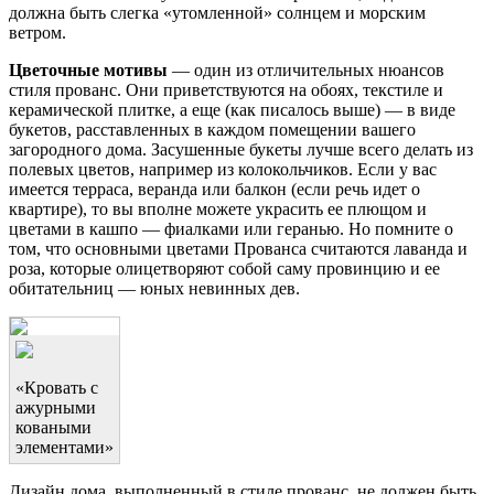
должна быть слегка «утомленной» солнцем и морским
ветром.
Цветочные мотивы
— один из отличительных нюансов
стиля прованс. Они приветствуются на обоях, текстиле и
керамической плитке, а еще (как писалось выше) — в виде
букетов, расставленных в каждом помещении вашего
загородного дома. Засушенные букеты лучше всего делать из
полевых цветов, например из колокольчиков. Если у вас
имеется терраса, веранда или балкон (если речь идет о
квартире), то вы вполне можете украсить ее плющом и
цветами в кашпо — фиалками или геранью. Но помните о
том, что основными цветами Прованса считаются лаванда и
роза, которые олицетворяют собой саму провинцию и ее
обитательниц — юных невинных дев.
«Кровать с
ажурными
коваными
элементами»
Дизайн дома, выполненный в стиле прованс, не должен быть