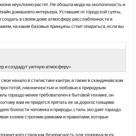
жизни неуклонно растет.
Не обошла мода на экологичность и
зайн домашнего интерьера. Уставшие от городской суеты,
я создать в своем доме атмосферу расслабленности и
ажем, на какие базовые принципы стоит опираться, если вы
ьер и создадут уютную атмосферу»
свое начало в стилистике кантри, а также в скандинавском
 простотой, лаконичностью и любовью к природным
иль гораздо менее требователен к бытовой технике, он
оэтому вам не придется прятать ее за дорогостоящими
ею близости человека и природы, стиль эко дает гораздо
ивая хозяев строгими рамками и правилами, которые
логического стиля как безопасность для здоровья всех