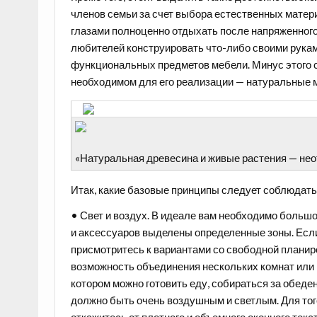
членов семьи за счет выбора естественных матер
глазами полноценно отдыхать после напряженного 
любителей конструировать что-либо своими рукам
функциональных предметов мебели. Минус этого с
необходимом для его реализации — натуральные ма
«Натуральная древесина и живые растения — не
Итак, какие базовые принципы следует соблюдать
• Свет и воздух. В идеале вам необходимо большое
и аксессуаров выделены определенные зоны. Если
присмотритесь к вариантами со свободной планир
возможность объединения нескольких комнат или 
котором можно готовить еду, собираться за обеде
должно быть очень воздушным и светлым. Для тог
откажитесь от плотного и объемного оконного те