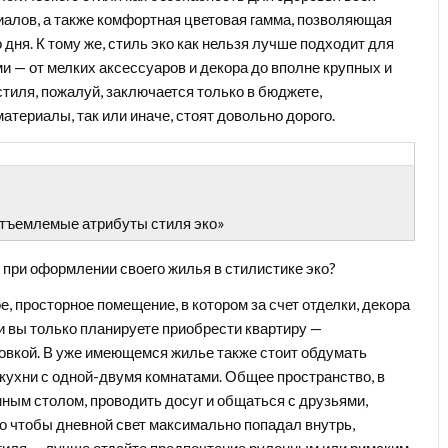
иалов, а также комфортная цветовая гамма, позволяющая
дня. К тому же, стиль эко как нельзя лучше подходит для
и — от мелких аксессуаров и декора до вполне крупных и
тиля, пожалуй, заключается только в бюджете,
териалы, так или иначе, стоят довольно дорого.
отъемлемые атрибуты стиля эко»
 при оформлении своего жилья в стилистике эко?
, просторное помещение, в котором за счет отделки, декора
 вы только планируете приобрести квартиру —
овкой. В уже имеющемся жилье также стоит обдумать
кухни с одной-двумя комнатами. Общее пространство, в
нным столом, проводить досуг и общаться с друзьями,
о чтобы дневной свет максимально попадал внутрь,
кстиля — лучше отдайте предпочтение рулонным или римским