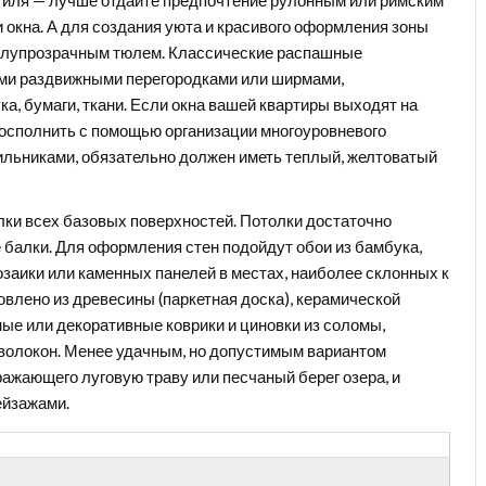
 окна. А для создания уюта и красивого оформления зоны
полупрозрачным тюлем. Классические распашные
ими раздвижными перегородками или ширмами,
, бумаги, ткани. Если окна вашей квартиры выходят на
восполнить с помощью организации многоуровневого
ильниками, обязательно должен иметь теплый, желтоватый
ки всех базовых поверхностей. Потолки достаточно
 балки. Для оформления стен подойдут обои из бамбука,
озаики или каменных панелей в местах, наиболее склонных к
влено из древесины (паркетная доска), керамической
ые или декоративные коврики и циновки из соломы,
х волокон. Менее удачным, но допустимым вариантом
ажающего луговую траву или песчаный берег озера, и
ейзажами.