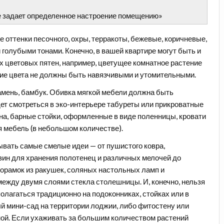
е задает определенное настроение помещению»
 оттенки песочного, охры, терракоты, бежевые, коричневые,
 голубыми тонами. Конечно, в вашей квартире могут быть и
х цветовых пятен, например, цветущее комнатное растение
ие цвета не должны быть навязчивыми и утомительными.
амень, бамбук. Обивка мягкой мебели должна быть
дет смотреться в эко-интерьере табуреты или прикроватные
на, барные стойки, оформленные в виде поленницы, кровати
ая мебель (в небольшом количестве).
ывать самые смелые идеи — от пушистого ковра,
рзин для хранения полотенец и различных мелочей до
орамок из ракушек, соляных настольных ламп и
ежду двумя слоями стекла столешницы. И, конечно, нельзя
олагаться традиционно на подоконниках, стойках или в
ый мини-сад на территории лоджии, либо фитостену или
иной. Если ухаживать за большим количеством растений