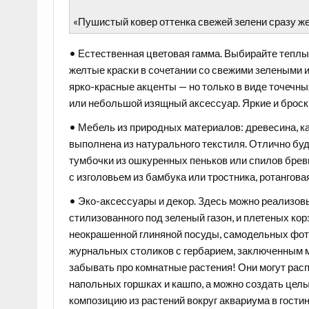
«Пушистый ковер оттенка свежей зелени сразу ж
• Естественная цветовая гамма. Выбирайте теплые
желтые краски в сочетании со свежими зелеными и
ярко-красные акценты — но только в виде точечны
или небольшой изящный аксессуар. Яркие и броск
• Мебель из природных материалов: древесина, к
выполнена из натурального текстиля. Отлично бу
тумбочки из ошкуренных пеньков или спилов брев
с изголовьем из бамбука или тростника, ротангов
• Эко-аксессуары и декор. Здесь можно реализов
стилизованного под зеленый газон, и плетеных ко
неокрашенной глиняной посуды, самодельных фот
журнальных столиков с гербарием, заключенным м
забывать про комнатные растения! Они могут расп
напольных горшках и кашпо, а можно создать цел
композицию из растений вокруг аквариума в гост