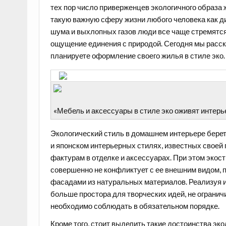
тех пор число приверженцев экологичного образа 
такую важную сферу жизни любого человека как ди
шума и выхлопных газов люди все чаще стремятс
ощущение единения с природой. Сегодня мы расск
планируете оформление своего жилья в стиле эко.
«Мебель и аксессуары в стиле эко оживят интер
Экологический стиль в домашнем интерьере берет 
и японском интерьерных стилях, известных своей
фактурам в отделке и аксессуарах. При этом экост
совершенно не конфликтует с ее внешним видом, п
фасадами из натуральных материалов. Реализуя ид
больше простора для творческих идей, не огранич
необходимо соблюдать в обязательном порядке.
Кроме того, стоит выделить такие достоинства эко