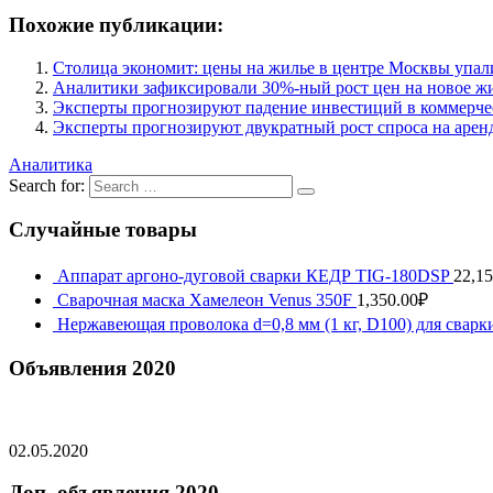
Похожие публикации:
Столица экономит: цены на жилье в центре Москвы упали
Аналитики зафиксировали 30%-ный рост цен на новое жи
Эксперты прогнозируют падение инвестиций в коммерче
Эксперты прогнозируют двукратный рост спроса на арен
Аналитика
Search for:
Случайные товары
Аппарат аргоно-дуговой сварки КЕДР TIG-180DSP
22,15
Сварочная маска Хамелеон Venus 350F
1,350.00
₽
Нержавеющая проволока d=0,8 мм (1 кг, D100) для сва
Объявления 2020
02.05.2020
Доп. объявления 2020