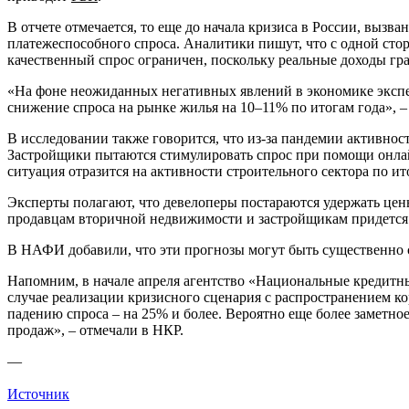
В отчете отмечается, то еще до начала кризиса в России, выз
платежеспособного спроса. Аналитики пишут, что с одной сто
качественный спрос ограничен, поскольку реальные доходы гра
«На фоне неожиданных негативных явлений в экономике экспер
снижение спроса на рынке жилья на 10–11% по итогам года», 
В исследовании также говорится, что из-за пандемии активнос
Застройщики пытаются стимулировать спрос при помощи онлайн
ситуация отразится на активности строительного сектора по 
Эксперты полагают, что девелоперы постараются удержать цены
продавцам вторичной недвижимости и застройщикам придется 
В НАФИ добавили, что эти прогнозы могут быть существенно с
Напомним, в начале апреля агентство «Национальные кредит
случае реализации кризисного сценария с распространением ко
падению спроса – на 25% и более. Вероятно еще более заметн
продаж», – отмечали в НКР.
—
Источник