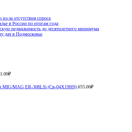
 из-за отсутствия спроса
лье в России по итогам года
скую недвижимость до десятилетнего минимума
ду дач в Подмосковье
1.00
₽
рки MIG/MAG ER-308LSi (Св-04Х19Н9)
655.00
₽