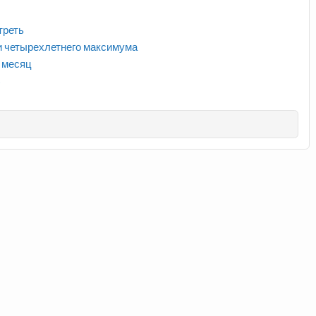
треть
и четырехлетнего максимума
 месяц
%