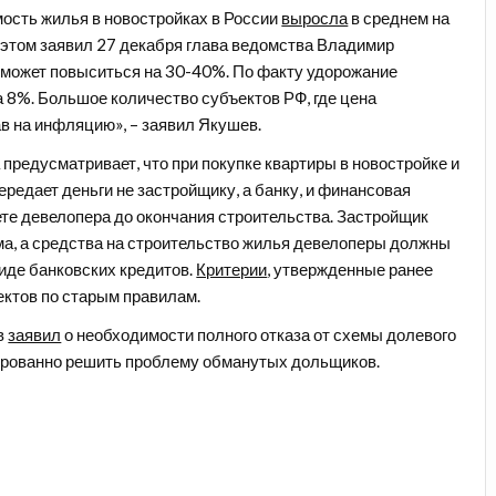
мость жилья в новостройках в России
выросла
в среднем на
 этом заявил 27 декабря глава ведомства Владимир
е может повыситься на 30-40%. По факту удорожание
а 8%. Большое количество субъектов РФ, где цена
ав на инфляцию», – заявил Якушев.
 предусматривает, что при покупке квартиры в новостройке и
редает деньги не застройщику, а банку, и финансовая
ете девелопера до окончания строительства. Застройщик
ома, а средства на строительство жилья девелоперы должны
иде банковских кредитов.
Критерии
, утвержденные ранее
ектов по старым правилам.
в
заявил
о необходимости полного отказа от схемы долевого
тированно решить проблему обманутых дольщиков.