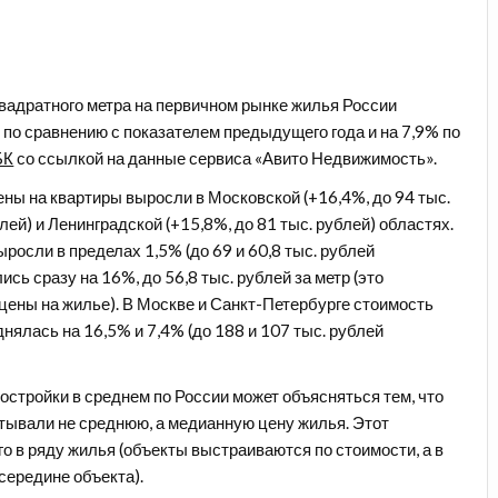
квадратного метра на первичном рынке жилья России
 по сравнению с пок
азателем предыдущего года и на 7,9% по
БК
со ссылкой на данные сервиса «Авито Недвижимость».
ены на квартиры выросли в Московской (+16,4%, до 94 тыс.
блей) и Ленинградской (+15,8%, до 81 тыс. рублей) областях.
росли в пределах 1,5% (до 69 и 60,8 тыс. рублей
сь сразу на 16%, до 56,8 тыс. рублей за метр (это
цены на жилье). В Москве и Санкт-Петербурге стоимость
днялась на 16,5% и 7,4% (до 188 и 107 тыс. рублей
остройки в среднем по России может объясняться тем, что
тывали не среднюю, а медианную цену жилья. Этот
о в ряду жилья (объекты выстраиваются по стоимости, а в
середине объекта).