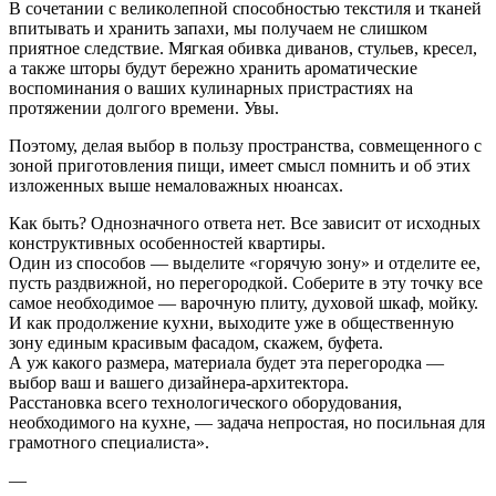
В сочетании с великолепной способностью текстиля и тканей
впитывать и хранить запахи, мы получаем не слишком
приятное следствие. Мягкая обивка диванов, стульев, кресел,
а также шторы будут бережно хранить ароматические
воспоминания о ваших кулинарных пристрастиях на
протяжении долгого времени. Увы.
Поэтому, делая выбор в пользу пространства, совмещенного с
зоной приготовления пищи, имеет смысл помнить и об этих
изложенных выше немаловажных нюансах.
Как быть? Однозначного ответа нет. Все зависит от исходных
конструктивных особенностей квартиры.
Один из способов — выделите «горячую зону» и отделите ее,
пусть раздвижной, но перегородкой. Соберите в эту точку все
самое необходимое — варочную плиту, духовой шкаф, мойку.
И как продолжение кухни, выходите уже в общественную
зону единым красивым фасадом, скажем, буфета.
А уж какого размера, материала будет эта перегородка —
выбор ваш и вашего дизайнера-архитектора.
Расстановка всего технологического оборудования,
необходимого на кухне, — задача непростая, но посильная для
грамотного специалиста».
—