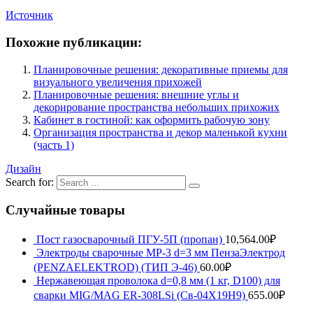
Источник
Похожие публикации:
Планировочные решения: декоративные приемы для
визуального увеличения прихожей
Планировочные решения: внешние углы и
декорирование пространства небольших прихожих
Кабинет в гостиной: как оформить рабочую зону
Организация пространства и декор маленькой кухни
(часть 1)
Дизайн
Search for:
Случайные товары
Пост газосварочный ПГУ-5П (пропан)
10,564.00
₽
Электроды сварочные МР-3 d=3 мм ПензаЭлектрод
(PENZAELEKTROD) (ТИП Э-46)
60.00
₽
Нержавеющая проволока d=0,8 мм (1 кг, D100) для
сварки MIG/MAG ER-308LSi (Св-04Х19Н9)
655.00
₽