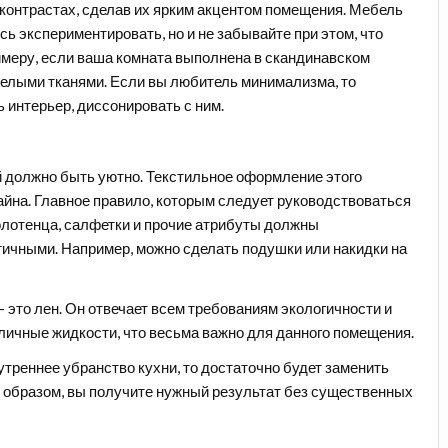
а контрастах, сделав их ярким акцентом помещения. Мебель
ь экспериментировать, но и не забывайте при этом, что
римеру, если ваша комната выполнена в скандинавском
яжелыми тканями. Если вы любитель минимализма, то
 интерьер, диссонировать с ним.
й должно быть уютно. Текстильное оформление этого
айна. Главное правило, которым следует руководствоваться
 полотенца, салфетки и прочие атрибуты должны
ктичными. Например, можно сделать подушки или накидки на
 это лен. Он отвечает всем требованиям экологичности и
личные жидкости, что весьма важно для данного помещения.
утреннее убранство кухни, то достаточно будет заменить
м образом, вы получите нужный результат без существенных