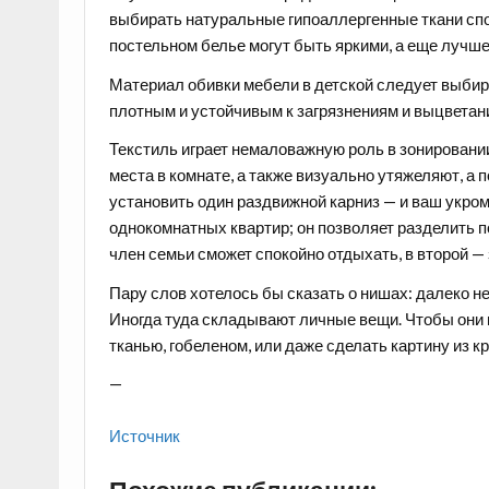
выбирать натуральные гипоаллергенные ткани спо
постельном белье могут быть яркими, а еще лучш
Материал обивки мебели в детской следует выбир
плотным и устойчивым к загрязнениям и выцветан
Текстиль играет немаловажную роль в
зонировани
места в комнате, а также визуально утяжеляют, а
установить один раздвижной карниз — и ваш укром
однокомнатных квартир; он позволяет разделить 
член семьи сможет спокойно отдыхать, в второй —
Пару слов хотелось бы сказать о
нишах
: далеко н
Иногда туда складывают личные вещи. Чтобы они н
тканью, гобеленом, или даже сделать картину из к
—
Источник