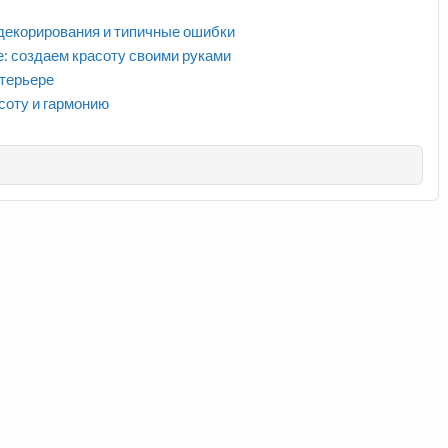
декорирования и типичные ошибки
 создаем красоту своими руками
нтерьере
асоту и гармонию