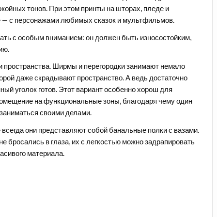
койных тонов. При этом принты на шторах, пледе и
е — с персонажами любимых сказок и мультфильмов.
ать с особым вниманием: он должен быть износостойким,
ию.
и пространства
. Ширмы и перегородки занимают немало
 порой даже скрадывают пространство. А ведь достаточно
ный уголок готов. Этот вариант особенно хорош для
помещение на функциональные зоны, благодаря чему один
 заниматься своими делами.
е всегда они представляют собой банальные полки с вазами.
е бросались в глаза, их с легкостью можно задрапировать
расивого материала.