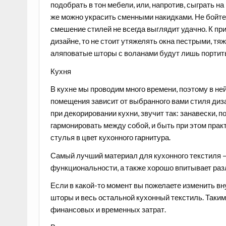
подобрать в тон мебели, или, напротив, сыграть н
же можно украсить сменными накидками. Не бойтес
смешение стилей не всегда выглядит удачно. К п
дизайне, то не стоит утяжелять окна пестрыми, т
аляповатые шторы с воланами будут лишь портить
Кухня
В кухне мы проводим много времени, поэтому в не
помещения зависит от выбранного вами стиля диз
при декорировании кухни, звучит так: занавески,
гармонировать между собой, и быть при этом пра
стулья в цвет кухонного гарнитура.
Самый лучший материал для кухонного текстиля —
функциональности, а также хорошо впитывает раз
Если в какой-то момент вы пожелаете изменить вн
шторы и весь остальной кухонный текстиль. Таки
финансовых и временных затрат.