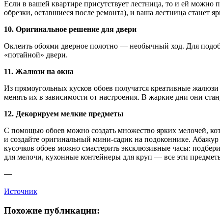
Если в вашей квартире присутствует лестница, то и ей можно 
обрезки, оставшиеся после ремонта), и ваша лестница станет я
10. Оригинальное решение для двери
Оклеить обоями дверное полотно — необычный ход. Для подоб
«потайной» двери.
11. Жалюзи на окна
Из прямоугольных кусков обоев получатся креативные жалюзи 
менять их в зависимости от настроения. В жаркие дни они ста
12. Декорируем мелкие предметы
С помощью обоев можно создать множество ярких мелочей, ко
и создайте оригинальный мини-садик на подоконнике. Абажур д
кусочков обоев можно смастерить эксклюзивные часы: подберит
для мелочи, кухонные контейнеры для круп — все эти предмет
—
Источник
Похожие публикации: