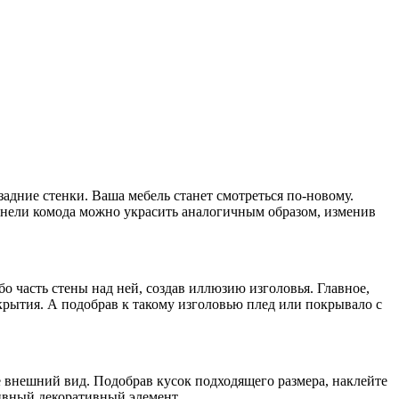
дние стенки. Ваша мебель станет смотреться по-новому.
анели комода можно украсить аналогичным образом, изменив
 часть стены над ней, создав иллюзию изголовья. Главное,
крытия. А подобрав к такому изголовью плед или покрывало с
е внешний вид. Подобрав кусок подходящего размера, наклейте
ивный декоративный элемент.