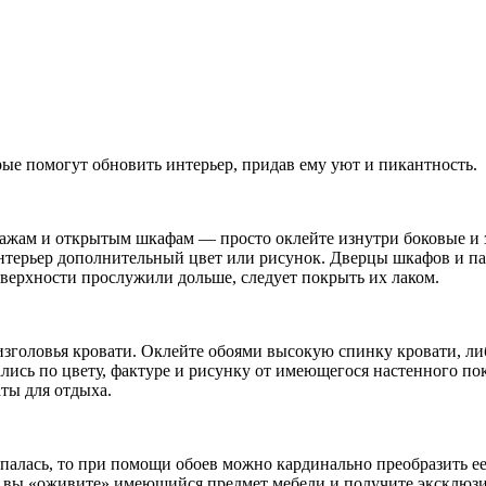
ые помогут обновить интерьер, придав ему уют и пикантность.
ажам и открытым шкафам — просто оклейте изнутри боковые и за
нтерьер дополнительный цвет или рисунок. Дверцы шкафов и п
оверхности прослужили дольше, следует покрыть их лаком.
головья кровати. Оклейте обоями высокую спинку кровати, либо
лись по цвету, фактуре и рисунку от имеющегося настенного по
ты для отдыха.
апалась, то при помощи обоев можно кардинально преобразить е
ом вы «оживите» имеющийся предмет мебели и получите эксклюз