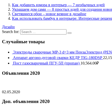
Как добавить юмора в интерьер — 7 необычных идей
Украшаем дом сами — 8 простых идей для создания ново
Светящиеся обои – новое веяние в дизайне
Как использовать бамбук в интерьере. Интересные решен
Дизайн
Search for:
Случайные товары
Электроды сварочные МР-3 d=3 мм ПензаЭлектрод (P
Аппарат аргоно-дуговой сварки КЕДР TIG-180DSP
22,15
Пост газосварочный ПГУ-5П (пропан)
10,564.00
₽
Объявления 2020
02.05.2020
Доп. объявления 2020