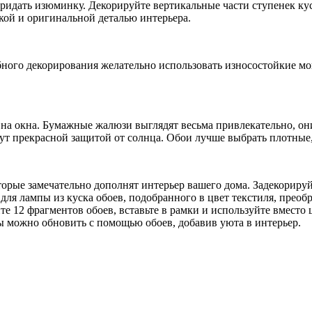
придать изюминку. Декорируйте вертикальные части ступенек ку
ркой и оригинальной деталью интерьера.
ного декорирования желательно использовать износостойкие мо
на окна. Бумажные жалюзи выглядят весьма привлекательно, он
нут прекрасной защитой от солнца. Обои лучше выбрать плотные
торые замечательно дополнят интерьер вашего дома. Задекорир
ля лампы из куска обоев, подобранного в цвет текстиля, преоб
е 12 фрагментов обоев, вставьте в рамки и используйте вместо 
ы можно обновить с помощью обоев, добавив уюта в интерьер.