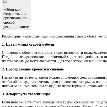
«Обои как
бюджетный и
оригинальный
способ
декорирования»
Рассмотрим некоторые идеи использования старых обоев, котор
1. Новая жизнь старой мебели
С помощью обоев легко придать оригинальности полкам, стелл
Подобное декорирование — отличный ход, чтобы добавить в и
их тем самым до неузнаваемости. Для того чтобы оклеенные п
2. Преображение кровати в спальне
Изменить интерьер спальни можно с помощью декорирования из
чтобы обои, предназначенные для украшения интерьера, отлича
похожим орнаментом, вы создадите неповторимый стиль комна
3. Декорируем столешницы
Если поверхность стола, комода или тумбы со временем поцар
его на столешницу, а сверху прикройте стеклом. Таким образ