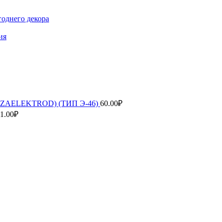
годнего декора
ия
ENZAELEKTROD) (ТИП Э-46)
60.00
₽
1.00
₽