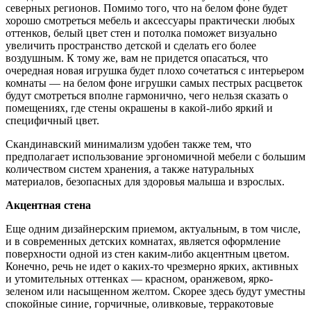
северных регионов. Помимо того, что на белом фоне будет
хорошо смотреться мебель и аксессуары практически любых
оттенков, белый цвет стен и потолка поможет визуально
увеличить пространство детской и сделать его более
воздушным. К тому же, вам не придется опасаться, что
очередная новая игрушка будет плохо сочетаться с интерьером
комнаты — на белом фоне игрушки самых пестрых расцветок
будут смотреться вполне гармонично, чего нельзя сказать о
помещениях, где стены окрашены в какой-либо яркий и
специфичный цвет.
Скандинавский минимализм удобен также тем, что
предполагает использование эргономичной мебели с большим
количеством систем хранения, а также натуральных
материалов, безопасных для здоровья малыша и взрослых.
Акцентная стена
Еще одним дизайнерским приемом, актуальным, в том числе,
и в современных детских комнатах, является оформление
поверхности одной из стен каким-либо акцентным цветом.
Конечно, речь не идет о каких-то чрезмерно ярких, активных
и утомительных оттенках — красном, оранжевом, ярко-
зеленом или насыщенном желтом. Скорее здесь будут уместны
спокойные синие, горчичные, оливковые, терракотовые