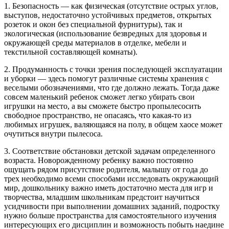
1. Безопасность — как физическая (отсутствие острых углов,
выступов, недостаточно устойчивых предметов, открытых
розеток и окон без специальной фурнитуры), так и
экологическая (использование безвредных для здоровья и
окружающей среды материалов в отделке, мебели и
текстильной составляющей комнаты).
2. Продуманность с точки зрения последующей эксплуатации
и уборки — здесь помогут различные системы хранения с
веселыми обозначениями, что где должно лежать. Тогда даже
совсем маленький ребенок сможет легко убирать свои
игрушки на место, а вы сможете быстро пропылесосить
свободное пространство, не опасаясь, что какая-то из
любимых игрушек, валяющаяся на полу, в общем хаосе может
очутиться внутри пылесоса.
3. Соответствие обстановки детской задачам определенного
возраста. Новорожденному ребенку важно постоянно
ощущать рядом присутствие родителя, малышу от года до
трех необходимо всеми способами исследовать окружающий
мир, дошкольнику важно иметь достаточно места для игр и
творчества, младшим школьникам предстоит научиться
усидчивости при выполнении домашних заданий, подростку
нужно больше пространства для самостоятельного изучения
интересующих его дисциплин и возможность побыть наедине