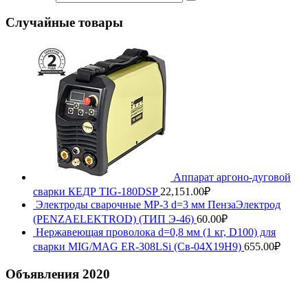
Случайные товары
Аппарат аргоно-дуговой
сварки КЕДР TIG-180DSP
22,151.00
₽
Электроды сварочные МР-3 d=3 мм ПензаЭлектрод
(PENZAELEKTROD) (ТИП Э-46)
60.00
₽
Нержавеющая проволока d=0,8 мм (1 кг, D100) для
сварки MIG/MAG ER-308LSi (Св-04Х19Н9)
655.00
₽
Объявления 2020