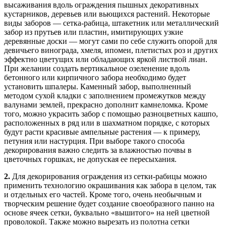
высаживания вдоль ограждения пышных декоративных
кустарников, деревьев или вьющихся растений. Некоторые
виды заборов — сетка-рабица, штакетник или металлический
забор из прутьев или пластин, имитирующих узкие
деревянные доски — могут сами по себе служить опорой для
девичьего винограда, хмеля, ипомеи, плетистых роз и других
эффектно цветущих или обладающих яркой листвой лиан.
При желании создать вертикальное озеленение вдоль
бетонного или кирпичного забора необходимо будет
установить шпалеры. Каменный забор, выполненный
методом сухой кладки с заполнением промежутков между
валунами землей, прекрасно дополнит камнеломка. Кроме
того, можно украсить забор с помощью разноцветных кашпо,
расположенных в ряд или в шахматном порядке, с которых
будут расти красивые ампельные растения — к примеру,
петуния или настурция. При выборе такого способа
декорирования важно следить за влажностью почвы в
цветочных горшках, не допуская ее пересыхания.
2.
Для декорирования ограждения из сетки-рабицы можно
применить технологию окрашивания как забора в целом, так
и отдельных его частей. Кроме того, очень необычным и
творческим решение будет создание своеобразного панно на
основе ячеек сетки, буквально «вышитого» на ней цветной
проволокой. Также можно вырезать из полотна сетки