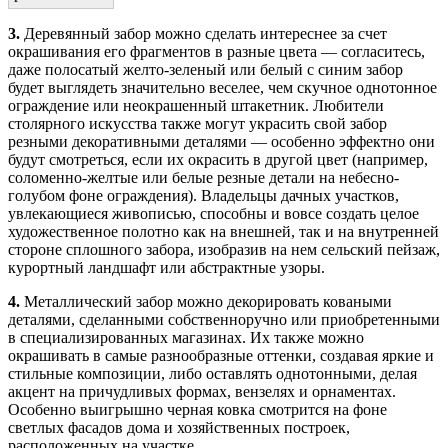
3.
Деревянный забор можно сделать интереснее за счет
окрашивания его фрагментов в разные цвета — согласитесь,
даже полосатый желто-зеленый или белый с синим забор
будет выглядеть значительно веселее, чем скучное однотонное
ограждение или неокрашенный штакетник. Любители
столярного искусства также могут украсить свой забор
резными декоративными деталями — особенно эффектно они
будут смотреться, если их окрасить в другой цвет (например,
соломенно-желтые или белые резные детали на небесно-
голубом фоне ограждения). Владельцы дачных участков,
увлекающиеся живописью, способны и вовсе создать целое
художественное полотно как на внешней, так и на внутренней
стороне сплошного забора, изобразив на нем сельский пейзаж,
курортный ландшафт или абстрактные узоры.
4.
Металлический забор можно декорировать коваными
деталями, сделанными собственноручно или приобретенными
в специализированных магазинах. Их также можно
окрашивать в самые разнообразные оттенки, создавая яркие и
стильные композиции, либо оставлять однотонными, делая
акцент на причудливых формах, вензелях и орнаментах.
Особенно выигрышно черная ковка смотрится на фоне
светлых фасадов дома и хозяйственных построек,
расположенных на участке.