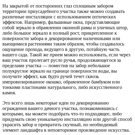
На закрытой от посторонних глаз сплошным забором
территории приусадебного участка также можно создавать
различные инсталляции с использованием оптических
эффектов. Например, фальшивые окна, представляющие
собой зеркало в обрамлении оконной рамы и уличных штор,
либо большое зеркало в полный рост, прикрепленное к
поверхности забора и декорированное наличниками или
вьющимися растениями таким образом, чтобы создавалось
ощущение прохода, ведущего в другую, потайную часть
вашего сада. Такой же прием можно использовать, если через
ваш участок пролегает русло ручья, продолжающегося за
пределами участка — поместив на забор небольшое
полукруглое зеркало на границе поверхности воды, вы
получите эффект, как будто ручей течет сквозь
импровизированное окошко, обрамленное бамбуком или
тонкими пластинами натурального, либо искусственного
камня.
Это всего лишь некоторые идеи по декорированию
ограждения вашего дачного участка, познакомившись с
которыми, вы можете подобрать что-то подходящее, либо
придумать свою уникальную инсталляцию или другой способ
украсить забор и превратить скучный, но необходимый
элемент ландшафта в неповторимое произведение искусства.