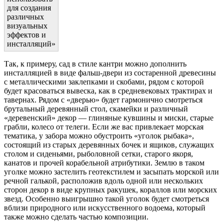
для создания
различных
визуальных
эффектов и
инсталляций»
Так, к примеру, сад в стиле кантри можно дополнить
инсталляцией в виде фальш-двери из состаренной древесины
с металлическими заклепками и скобами, рядом с которой
будет красоваться вывеска, как в средневековых трактирах и
тавернах. Рядом с «дверью» будет гармонично смотреться
брутальный деревянный стол, скамейки и различный
«деревенский» декор — глиняные кувшины и миски, старые
грабли, колесо от телеги. Если же вас привлекает морская
тематика, у забора можно обустроить «уголок рыбака»,
состоящий из старых деревянных бочек и ящиков, служащих
столом и сиденьями, рыболовной сетки, старого якоря,
канатов и прочей корабельной атрибутики. Землю в таком
уголке можно застелить геотекстилем и засыпать морской или
речной галькой, расположив вдоль одной или нескольких
сторон декор в виде крупных ракушек, кораллов или морских
звезд. Особенно выигрышно такой уголок будет смотреться
вблизи природного или искусственного водоема, который
также можно сделать частью композиции.