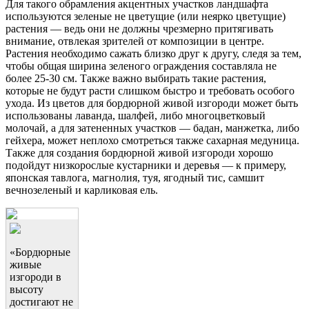
Для такого обрамления акцентных участков ландшафта
используются зеленые не цветущие (или неярко цветущие)
растения — ведь они не должны чрезмерно притягивать
внимание, отвлекая зрителей от композиции в центре.
Растения необходимо сажать близко друг к другу, следя за тем,
чтобы общая ширина зеленого ограждения составляла не
более 25-30 см. Также важно выбирать такие растения,
которые не будут расти слишком быстро и требовать особого
ухода. Из цветов для бордюрной живой изгороди может быть
использованы лаванда, шалфей, либо многоцветковый
молочай, а для затененных участков — бадан, манжетка, либо
гейхера, может неплохо смотреться также сахарная медуница.
Также для создания бордюрной живой изгороди хорошо
подойдут низкорослые кустарники и деревья — к примеру,
японская тавлога, магнолия, туя, ягодный тис, самшит
вечнозеленый и карликовая ель.
«Бордюрные
живые
изгороди в
высоту
достигают не