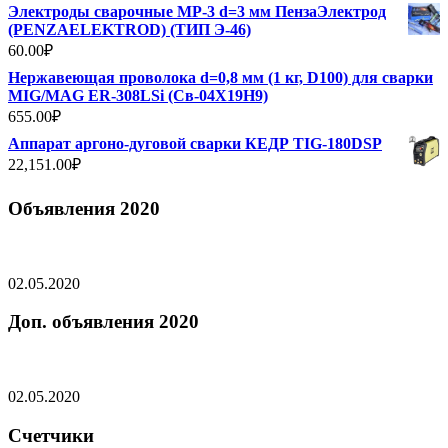
Электроды сварочные МР-3 d=3 мм ПензаЭлектрод
(PENZAELEKTROD) (ТИП Э-46)
60.00
₽
Нержавеющая проволока d=0,8 мм (1 кг, D100) для сварки
MIG/MAG ER-308LSi (Св-04Х19Н9)
655.00
₽
Аппарат аргоно-дуговой сварки КЕДР TIG-180DSP
22,151.00
₽
Объявления 2020
02.05.2020
Доп. объявления 2020
02.05.2020
Счетчики