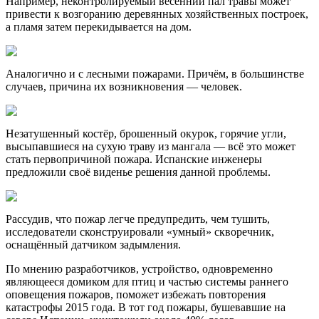
Например, неконтролируемый весенний пал травы может
привести к возгоранию деревянных хозяйственных построек,
а пламя затем перекидывается на дом.
Аналогично и с лесными пожарами. Причём, в большинстве
случаев, причина их возникновения — человек.
Незатушенный костёр, брошенный окурок, горячие угли,
высыпавшиеся на сухую траву из мангала — всё это может
стать первопричиной пожара. Испанские инженеры
предложили своё виденье решения данной проблемы.
Рассудив, что пожар легче предупредить, чем тушить,
исследователи сконструировали «умный» скворечник,
оснащённый датчиком задымления.
По мнению разработчиков, устройство, одновременно
являющееся домиком для птиц и частью системы раннего
оповещения пожаров, поможет избежать повторения
катастрофы 2015 года. В тот год пожары, бушевавшие на