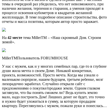
темы в очередной раз убедились, что нет невозможного, при
наличии желания, терпения и старания, а умения приходят в
процессе освоения кубометров и квадратов желанной
жилплощади. В теме подробное описание строительства, фото
отчеты и масса позитива, которым автор просто заражает.
На
42 месте
тема MillerTM – «Наш скромный Дом. Строим
зимой».
MillerTMПользователь FORUMHOUSE
У нас с мужем, как и у многих семейных пар, где-то в глубине
души жила мечта о своем Доме. Никакой конкретики,
проекта, возможностей. Просто мечта. Когда мы узнали о
маленьком сюрпризе, нашем будущем, третьем ребенке, мозг
лихорадочно заработал. Случайно открыли сайт с
предложениями о покупке/продажи земли. Одним глазком
заглянули, что бы понять сможем ли? Ведь купить землю
мало, надо построить Дом! Лишних денег не будет, это точно
и нужно будет уложиться в сумму, за которую продадим
квартиру. Переглянулись с мужем, пожали руки и понеслась…