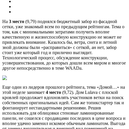
На
3 место
(9,79) поднялся бюджетный забор из фасадной
сетки, уже знакомый всем по предыдущим рейтингам. Тема о
том, как с минимальными затратами получить вполне
качественную и жизнеспособную конструкцию не может не
привлекать внимание. Казалось бы, ветра, снега и летний
зной должны были «расправиться» с сеткой, ан нет, забор
стоит уже который год и прилично выглядит.
Технологический процесс, обсуждение конструкции,
усовершенствования, до которых дошли всем миром и многое
другое непосредственно в теме WAADа.
Еще один из лидеров прошлого рейтинга, тема «Домой…» на
этой неделе занимает
4 место
(9,72). Дом Lulava с плоской
кровлей продолжает вдохновлять участников ветки на поиск
собственных оригинальных идей. Сам же топикстартер так и
фонтанирует нестандартными решениями. Решив
использовать для облицовки стеновые ламинированные
панели, не сошелся с продавцами последних в цене вопроса и
вполне удачно заменил искомое обычным ламинатом. Выгода
от замены внушительная и внешний вид помещений на