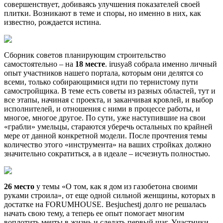
совершенствует, добиваясь улучшения показателей своей
плитки. Возникают в теме и споры, но именно в них, как
известно, рождается истина.
Сборник советов планирующим строительство
самостоятельно – на
18 месте
. irusya8 собрала именно личный
опыт участников нашего портала, которым они делятся со
всеми, только собирающимися идти по тернистому пути
самостройщика. В теме есть советы из разных областей, тут и
все этапы, начиная с проекта, и заканчивая кровлей, и выбор
исполнителей, и отношения с ними в процессе работы, и
многое, многое другое. По сути, уже наступившие на свои
«грабли» умельцы, стараются уберечь остальных по крайней
мере от данной конкретной модели. После прочтения темы
количество этого «инструмента» на ваших стройках должно
значительно сократиться, а в идеале – исчезнуть полностью.
26 место
у темы «О том, как я дом из газобетона своими
руками строила», от еще одной сильной женщины, которых в
достатке на FORUMHOUSE. Besjuchestj долго не решалась
начать свою тему, а теперь ее опыт помогает многим
воплотить мечты в жизнь и сделать первый шаг. Участники