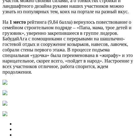
участок можно своими силами, а о тонкостях стройки и
ландшафтного дизайна руками наших участников можно
узнать из популярных тем, коих на портале на разный вкус.
На
1 место
рейтинга (9,84 балла) вернулось повествование о
семейном строительном подряде – «Папа, мама, трое детей и
грузовик», уверенно закрепившееся в группе лидеров.
БабудайАга с помощниками с перерывами на шашлычно-
гостевой отдых и сооружение козырьков, навесов, лавочек,
собрали стены первого этажа. В процессе подъема
специальная «удочка» была переименована в «жирафу» и это
нарицательное, скорее всего, «пойдет в народ». Настроение у
всех участников отличное, работа спорится, ждем
продолжения.