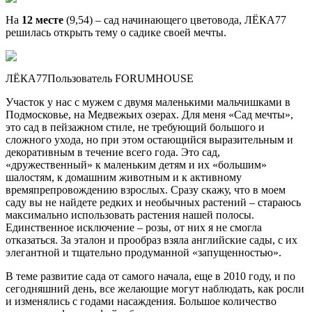
На
12 месте
(9,54) – сад начинающего цветовода, ЛЁКА77
решилась открыть тему о садике своей мечты.
ЛЁКА77Пользователь FORUMHOUSE
Участок у нас с мужем с двумя маленькими мальчишками в
Подмосковье, на Медвежьих озерах. Для меня «Сад мечты»,
это сад в пейзажном стиле, не требующий большого и
сложного ухода, но при этом остающийся выразительным и
декоративным в течение всего года. Это сад,
«дружественный» к маленьким детям и их «большим»
шалостям, к домашним животным и к активному
времяпрепровождению взрослых. Сразу скажу, что в моем
саду вы не найдете редких и необычных растений – стараюсь
максимально использовать растения нашей полосы.
Единственное исключение – розы, от них я не смогла
отказаться. За эталон и прообраз взяла английские сады, с их
элегантной и тщательно продуманной «запущенностью».
В теме развитие сада от самого начала, еще в 2010 году, и по
сегодняшний день, все желающие могут наблюдать, как росли
и изменялись с годами насаждения. Большое количество