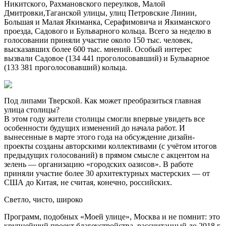
Никитского, Рахмановского переулков, Малой
Дмитровки,Таганской улицы, улиц Петровские Линии,
Большая и Малая Якиманка, Серафимовича и Якиманского
проезда, Садового и Бульварного кольца. Всего за неделю в
голосовании приняли участие около 150 тыс. человек,
высказавших более 600 тыс. мнений. Особый интерес
вызвали Садовое (134 441 проголосовавший) и Бульварное
(133 381 проголосовавший) кольца.
Под липами Тверской. Как может преобразиться главная
улица столицы?
В этом году жители столицы смогли впервые увидеть все
особенности будущих изменений до начала работ. И
вынесенные в марте этого года на обсуждение дизайн-
проекты созданы авторскими коллективами (с учётом итогов
предыдущих голосований) в прямом смысле с акцентом на
зелень — организацию «городских оазисов». В работе
приняли участие более 30 архитектурных мастерских — от
США до Китая, не считая, конечно, российских.
Светло, чисто, широко
Программ, подобных «Моей улице», Москва и не помнит: это
крупнейший проект благоустройства, рассчитанный до 2018 г.