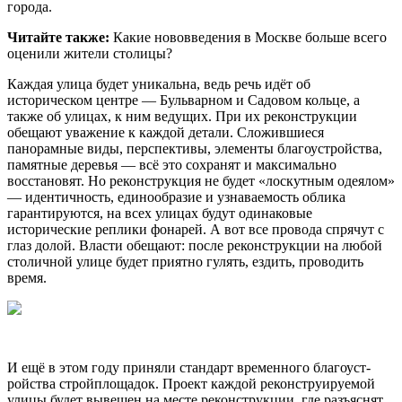
города.
Читайте также:
Какие нововведения в Москве больше всего
оценили жители столицы?
Каждая улица будет уникальна, ведь речь идёт об
историческом центре — Бульварном и Садовом кольце, а
также об улицах, к ним ведущих. При их реконструкции
обещают уважение к каждой детали. Сложившиеся
панорамные виды, перспективы, элементы благоустройства,
памятные деревья — всё это сохранят и максимально
восстановят. Но реконструкция не будет «лоскутным одеялом»
— идентичность, единообразие и узнаваемость облика
гарантируются, на всех улицах будут одинаковые
исторические реплики фонарей. А вот все провода спрячут с
глаз долой. Власти обещают: после реконст­рукции на любой
столичной улице будет приятно гулять, ездить, проводить
время.
И ещё в этом году приняли стандарт временного благоуст­
ройства стройплощадок. Проект каждой реконструируемой
улицы будет вывешен на месте реконструкции, где разъяснят,