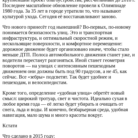
Последнее масштабное обновление провели к Олимпиаде
1980 года. За 35 лет в городе утратили то, что называют
культурой ухода. Сегодня её восстанавливают заново.
Что нового принесёт год нынешний? Во-первых, по-новому
понимается безопасность улиц. Это и транспортная
инфраструктура, и оптимальный скоростной режим, и
нескользящие поверхности, и комфорт­ное перемещение:
дорожное движение будет организовано иначе, чтобы стало
меньше ДТП. Полоса автомобильного движения станет уже, и
водители перестанут разгоняться. Иной станет геометрия
поворотов — на улицах с интенсивным пешеходным
движением они должны быть под 90 градусов, а не 45, как
сейчас. Все «зебры» подсветят. Так будет удобнее и
пешеходам, и велосипедистам.
Кроме того, определение «удобная улица» обретёт новый
смысл: широкий тротуар, свет и чистота. Идеально сухая в
любое время года — её легко будет убирать и очищать от
снега, льда и воды. И конечно, безбарьерная среда, удобная
навигация, мало шума и много красоты вокруг.
Кстати
Что сделано в 2015 году: