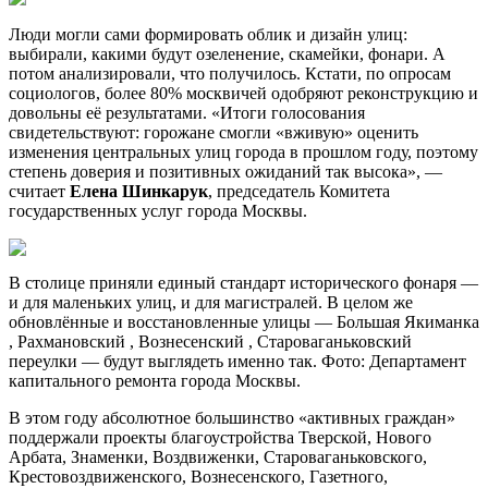
Люди могли сами формировать облик и дизайн улиц:
выбирали, какими будут озеленение, скамейки, фонари. А
потом анализировали, что получилось. Кстати, по опросам
социологов, более 80% москвичей одобряют реконструкцию и
довольны её результатами. «Итоги голосования
свидетельствуют: горожане смогли «вживую» оценить
изменения центральных улиц города в прошлом году, поэтому
степень доверия и позитивных ожиданий так высока», —
считает
Елена Шинкарук
, председатель Комитета
государственных услуг города Москвы.
В столице приняли единый стандарт исторического фонаря —
и для маленьких улиц, и для магистралей. В целом же
обновлённые и восстановленные улицы — Большая Якиманка
, Рахмановский , Вознесенский , Староваганьковский
переулки — будут выглядеть именно так. Фото: Департамент
капитального ремонта города Москвы.
В этом году абсолютное большинство «активных граждан»
поддержали проекты благоустройства Тверской, Нового
Арбата, Знаменки, Воздвиженки, Староваганьковского,
Крестовоздвиженского, Вознесен­ского, Газетного,