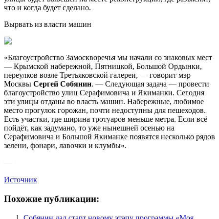
что и когда будет сделано.
Вырвать из власти машин
«Благоустройство Замоск­воречья мы начали со знаковых мест
— Крымской набережной, Пятницкой, Большой Ордынки,
переулков возле Третьяковской галереи, — говорит мэр
Москвы
Сергей Собянин
. — Следующая задача — провести
благоуст­ройство улиц Серафимовича и Якиманки. Сегодня
эти улицы отданы во власть машин. Набережные, любимое
место прогулок горожан, почти недоступны для пешеходов.
Есть участки, где ширина тротуаров меньше метра. Если всё
пойдёт, как задумано, то уже нынешней осенью на
Серафимовича и Большой Якиманке появятся несколько рядов
зелени, фонари, лавочки и клумбы».
—
Источник
Похожие публикации:
Собянин дал старт новому этапу программы «Моя