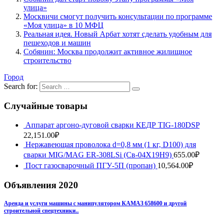
улица»
Москвичи смогут получить консультации по программе
«Моя улица» в 10 МФЦ
Реальная идея. Новый Арбат хотят сделать удобным для
пешеходов и машин
Собянин: Москва продолжит активное жилищное
строительство
Город
Search for:
Случайные товары
Аппарат аргоно-дуговой сварки КЕДР TIG-180DSP
22,151.00
₽
Нержавеющая проволока d=0,8 мм (1 кг, D100) для
сварки MIG/MAG ER-308LSi (Св-04Х19Н9)
655.00
₽
Пост газосварочный ПГУ-5П (пропан)
10,564.00
₽
Объявления 2020
Аренда и услуги машины с манипулятором КАМАЗ 658600 и другой
строительной спецтехники..