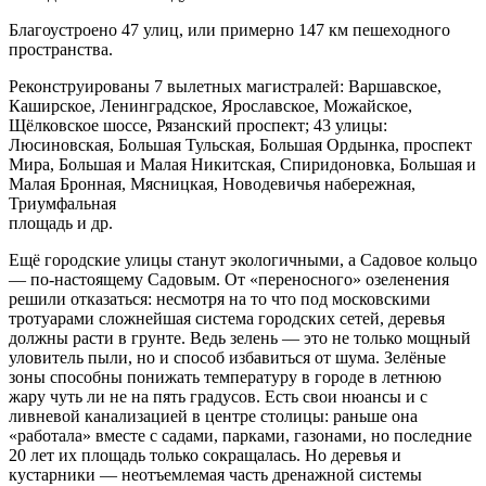
Благоустроено 47 улиц, или примерно 147 км пешеходного
пространства.
Реконструированы 7 вылетных магистралей: Варшавское,
Каширское, Ленинградское, Ярославское, Можайское,
Щёлковское шоссе, Рязанский проспект; 43 улицы:
Люсиновская, Большая Тульская, Большая Ордынка, проспект
Мира, Большая и Малая Никитская, Спиридоновка, Большая и
Малая Бронная, Мясницкая, Новодевичья набережная,
Триумфальная
площадь и др.
Ещё городские улицы станут экологичными, а Садовое кольцо
— по-настоящему Садовым. От «переносного» озеленения
решили отказаться: несмотря на то что под московскими
тротуарами сложнейшая система городских сетей, деревья
должны расти в грунте. Ведь зелень — это не только мощный
уловитель пыли, но и способ избавиться от шума. Зелёные
зоны способны понижать температуру в городе в летнюю
жару чуть ли не на пять градусов. Есть свои нюансы и с
ливневой канализацией в центре столицы: раньше она
«работала» вместе с садами, парками, газонами, но последние
20 лет их площадь только сокращалась. Но деревья и
кустарники — неотъемлемая часть дренажной системы