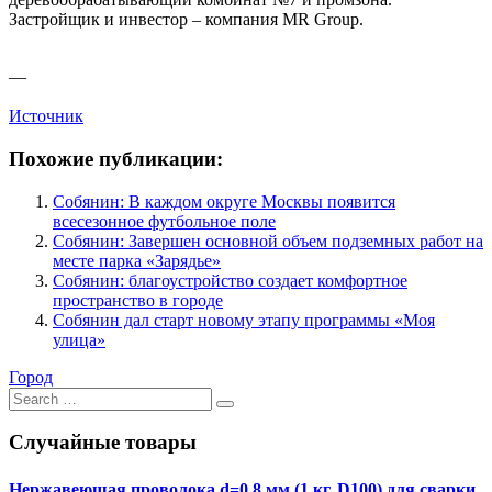
Застройщик и инвестор – компания MR Group.
—
Источник
Похожие публикации:
Собянин: В каждом округе Москвы появится
всесезонное футбольное поле
Собянин: Завершен основной объем подземных работ на
месте парка «Зарядье»
Собянин: благоустройство создает комфортное
пространство в городе
Собянин дал старт новому этапу программы «Моя
улица»
Город
Search
for:
Случайные товары
Нержавеющая проволока d=0,8 мм (1 кг, D100) для сварки