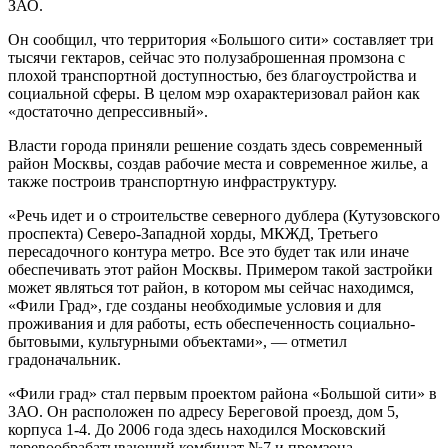
ЗАО.
Он сообщил, что
территория «Большого сити» составляет три
тысячи гектаров, сейчас это полузаброшенная промзона с
плохой транспортной доступностью, без благоустройства и
социальной сферы. В целом мэр охарактеризовал район как
«достаточно депрессивный».
Власти города приняли решение создать здесь современный
район Москвы, создав рабочие места и современное жилье, а
также построив транспортную инфраструктуру.
«Речь идет и о строительстве северного дублера (Кутузовского
проспекта) Северо-Западной хорды, МКЖД, Третьего
пересадочного контура метро. Все это будет так или иначе
обеспечивать этот район Москвы. Примером такой застройки
может являться тот район, в котором мы сейчас находимся,
«Фили Град», где созданы необходимые условия и для
проживания и для работы, есть обеспеченность социально-
бытовыми, культурными объектами», — отметил
градоначальник.
«Фили град» стал первым проектом района «Большой сити» в
ЗАО. Он расположен по адресу Береговой проезд, дом 5,
корпуса 1-4. До 2006 года здесь находился Московский
деревообрабатывающий комбинат №7 и промзона.