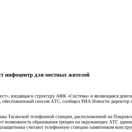
ст инфоцентр для местных жителей
т», входящая в структуру АФК «Система» и являющаяся девело
й, обеспокоенный сносом АТС, сообщил РИА
Новости директор 
жа Таганской телефонной станции, расположенной на Покровско
т возможность образования трещин на окружающих АТС зданиях
адозащитники считают телефонную станцию памятником констру