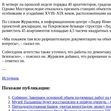
В четверг на прошлой неделе порядка 40 архитекторов, градо
Однако Мосгорнаследие отказалось признать станцию объектом 
особняками и усадьбами XVIII–XIX веков, расположенными на
По словам Журавлева, в информационном центре «Лидер Инвес
проектной декларации, на Покровском бульваре структура «Ли
разместить 45 апартаментов площадью 4,5 тысячи квадратных 
«Мы покажем там всю разрешительную документацию на объект и
вопросы», – сказал он.
Собеседник агентства также уточнил, что работы по демонтаж
безопасно», – пояснил он. Журавлев добавил, что разрешение 
– отметил он.
—
Источник
Похожие публикации:
Собянин: Завершен основной объем подземных работ на м
Музей Пальмиры будет восстановлен в первую очередь –
Пятнадцатиэтажная башня, увитая виноградом, может по
Ведущее архитектурное бюро Японии создало проект ТП