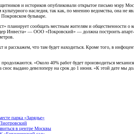
защитников и историков опубликовали открытое письмо мэру Мо
культурного наследия, так как, по мнению ведомства, она не я
 Покровском бульваре.
т» планирует сообщать местным жителям и общественности о к
дер Инвеста» — ООО «Покровский» — должна построить апарт-от
метров.
 расскажем, что там будет находиться. Кроме того, в инфоцентр
у продолжаются. «Около 40% работ будет производиться механиз
на снос выдано девелоперу на срок до 1 июня. «К этой дате мы 
есте парка «Зарядье»
 Пиотровский
явиться в центре Москвы
У «Ботанический сад»