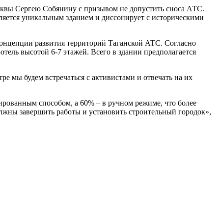
сквы Сергею Собянину с призывом не допустить сноса АТС.
вляется уникальным зданием и диссонирует с историческими
онцепции развития территорий Таганской АТС. Согласно
ель высотой 6-7 этажей. Всего в здании предполагается
е мы будем встречаться с активистами и отвечать на их
ированным способом, а 60% – в ручном режиме, что более
должны завершить работы и установить строительный городок»,