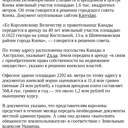
Киева земельный участок площадью 1,6 тыс. квадратных
метров. Об этом говорится в решении городского совета
Киева. Документ опубликован сайтом
Kievvlast
.
«Ее Королевскому Величеству и правительнице Канады
передается в аренду на 49 лет земельный участок площадью
0,1622 гектара на улице Костельной, 13-а, в Шевченковском
районе города Киева», — говорится в решении совета.
По этому адресу расположены посольства Ка
нады и
Австралии, указывает
Zn.ua
. Земля передана в аренду «в связи
с приобретением права собственности на недвижимое
имущество», указано в решении киевских властей.
Офисное здание площадью 2292 кв. метра по этому адресу в
документах киевской мэрии оценивается в 11,4 млн гривен
(меньше 24 млн рублей), а годовая арендная плата составляет
568,4 тыс. гривен в год — это около 1,2 млн рублей по
нынешнему курсу.
В документах указано, что представителям королевы
предстоит в течение месяца передать необходимые документы
местной администрации. А сама она должна «выполнять
обязанности землепользователя» в соответствии с Земельным
кодексом Украины.