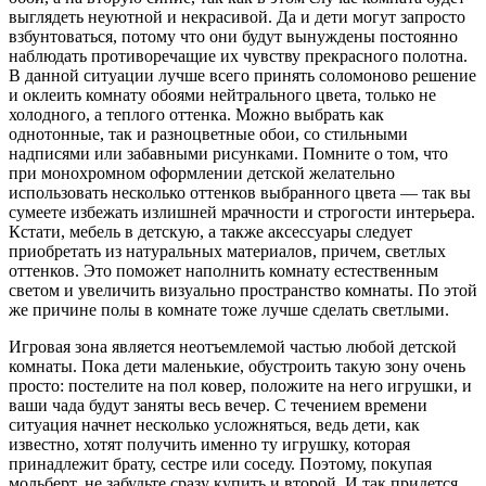
выглядеть неуютной и некрасивой. Да и дети могут запросто
взбунтоваться, потому что они будут вынуждены постоянно
наблюдать противоречащие их чувству прекрасного полотна.
В данной ситуации лучше всего принять соломоново решение
и оклеить комнату обоями нейтрального цвета, только не
холодного, а теплого оттенка. Можно выбрать как
однотонные, так и разноцветные обои, со стильными
надписями или забавными рисунками. Помните о том, что
при монохромном оформлении детской желательно
использовать несколько оттенков выбранного цвета — так вы
сумеете избежать излишней мрачности и строгости интерьера.
Кстати, мебель в детскую, а также аксессуары следует
приобретать из натуральных материалов, причем, светлых
оттенков. Это поможет наполнить комнату естественным
светом и увеличить визуально пространство комнаты. По этой
же причине полы в комнате тоже лучше сделать светлыми.
Игровая зона является неотъемлемой частью любой детской
комнаты. Пока дети маленькие, обустроить такую зону очень
просто: постелите на пол ковер, положите на него игрушки, и
ваши чада будут заняты весь вечер. С течением времени
ситуация начнет несколько усложняться, ведь дети, как
известно, хотят получить именно ту игрушку, которая
принадлежит брату, сестре или соседу. Поэтому, покупая
мольберт, не забудьте сразу купить и второй. И так придется