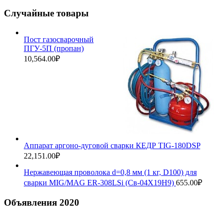
Случайные товары
Пост газосварочный
ПГУ-5П (пропан)
10,564.00
₽
Аппарат аргоно-дуговой сварки КЕДР TIG-180DSP
22,151.00
₽
Нержавеющая проволока d=0,8 мм (1 кг, D100) для
сварки MIG/MAG ER-308LSi (Св-04Х19Н9)
655.00
₽
Объявления 2020