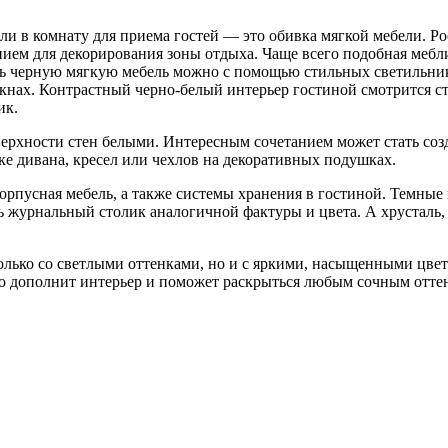
и в комнату для приема гостей — это обивка мягкой мебели. Ро
ием для декорирования зоны отдыха. Чаще всего подобная мебл
ть черную мягкую мебель можно с помощью стильных светильник
нах. Контрастный черно-белый интерьер гостиной смотрится ст
ик.
верхности стен белыми. Интересным сочетанием может стать соз
ке дивана, кресел или чехлов на декоративных подушках.
 корпусная мебель, а также системы хранения в гостиной. Темн
 журнальный столик аналогичной фактуры и цвета. А хрусталь,
только со светлыми оттенками, но и с яркими, насыщенными цве
о дополнит интерьер и поможет раскрыться любым сочным отте