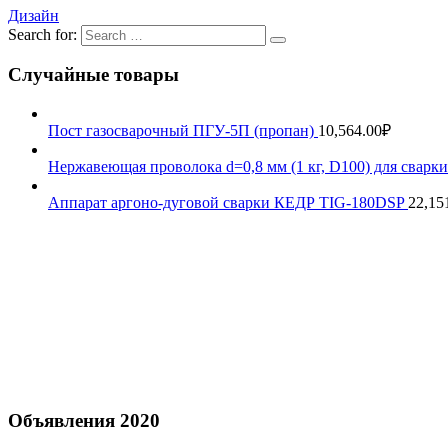
Дизайн
Search for:
Случайные товары
Пост газосварочный ПГУ-5П (пропан)
10,564.00
₽
Нержавеющая проволока d=0,8 мм (1 кг, D100) для сва
Аппарат аргоно-дуговой сварки КЕДР TIG-180DSP
22,15
Объявления 2020