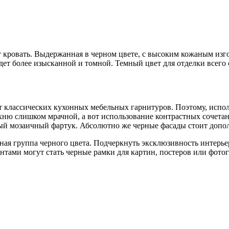
 кровать. Выдержанная в черном цвете, с высоким кожаным изг
ет более изысканной и томной. Темный цвет для отделки всего 
от классических кухонных мебельных гарнитуров. Поэтому, испол
хню слишком мрачной, а вот использование контрастных сочета
вый мозаичный фартук. Абсолютно же черные фасады стоит доп
енная группа черного цвета. Подчеркнуть эксклюзивность интер
ами могут стать черные рамки для картин, постеров или фотог