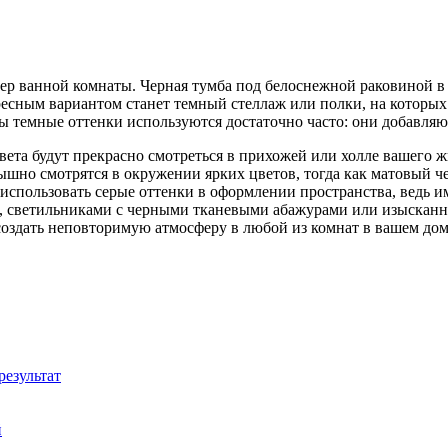
р ванной комнаты. Черная тумба под белоснежной раковиной в с
сным вариантом станет темный стеллаж или полки, на которых
 темные оттенки используются достаточно часто: они добавляю
ета будут прекрасно смотреться в прихожей или холле вашего 
рышно смотрятся в окружении ярких цветов, тогда как матовый
 использовать серые оттенки в оформлении пространства, ведь 
и, светильниками с черными тканевыми абажурами или изыскан
оздать неповторимую атмосферу в любой из комнат в вашем дом
результат
й