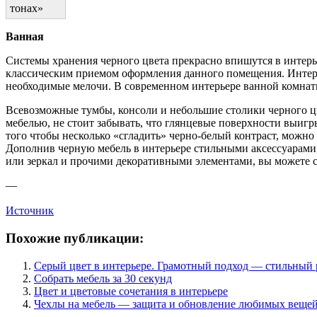
тонах»
Ванная
Системы хранения черного цвета прекрасно впишутся в интерье
классическим приемом оформления данного помещения. Интере
необходимые мелочи. В современном интерьере ванной комнаты
Всевозможные тумбы, консоли и небольшие столики черного цв
мебелью, не стоит забывать, что глянцевые поверхности выиг
того чтобы несколько «сгладить» черно-белый контраст, можно
Дополнив черную мебель в интерьере стильными аксессуарам
или зеркал и прочими декоративными элементами, вы можете с
—
Источник
Похожие публикации:
Серый цвет в интерьере. Грамотный подход — стильный 
Собрать мебель за 30 секунд
Цвет и цветовые сочетания в интерьере
Чехлы на мебель — защита и обновление любимых веще