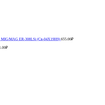
рки MIG/MAG ER-308LSi (Св-04Х19Н9)
655.00
₽
1.00
₽