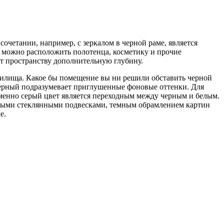
очетании, например, c зеркалом в черной раме, является
 можно расположить полотенца, косметику и прочие
т пространству дополнительную глубину.
жилища. Какое бы помещение вы ни решили обставить черной
 черный подразумевает приглушенные фоновые оттенки. Для
именно серый цвет является переходным между черным и белым.
ными стеклянными подвесками, темным обрамлением картин
е.