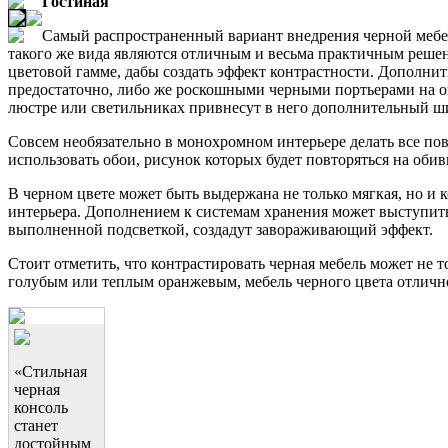
Гостиная
Самый распространенный вариант внедрения черной мебел
такого же вида являются отличным и весьма практичным решен
цветовой гамме, дабы создать эффект контрастности. Дополни
предостаточно, либо же роскошными черными портьерами на ок
люстре или светильниках привнесут в него дополнительный ш
Совсем необязательно в монохромном интерьере делать все по
использовать обои, рисунок которых будет повторяться на обив
В черном цвете может быть выдержана не только мягкая, но и
интерьера. Дополнением к системам хранения может выступить
выполненной подсветкой, создадут завораживающий эффект.
Стоит отметить, что контрастировать черная мебель может не 
голубым или теплым оранжевым, мебель черного цвета отличн
«Стильная
черная
консоль
станет
достойным