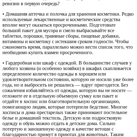
ревизии в первую очередь?
• Домашняя аптечка и полочка для хранения косметики. Редко
используемые лекарственные и косметические средства
вполне могут оказаться просроченными. Подготовьте
большой пакет для мусора и смело выбрасывайте все
таблетки, порошки, травяные сборы, пищевые добавки,
витамины и косметику с истекшим сроком годности. Чтобы
сэкономить время, параллельно можно вести список того, что
необходимо купить взамен просроченного.
• Гардеробная или шкаф с одеждой. В большинстве случаев у
любого хозяина (и особенно хозяйки) в шкафах скапливается
определенное количество одежды в хорошем или
удовлетворительном состоянии, которую не носили уже более
года, но и выбросить не решались — вдруг пригодится. Без
сожаления избавляйтесь от одежды, которую вы не носите —
отложите ее в отдельную объемную сумку или пакет и
отдайте в хоспис или благотворительную организацию,
помогающую людям, которые потерпели бедствие. Многие
хосписы и дома престарелых также принимают постельное
белье и домашний текстиль. Детскую или подростковую
одежду и обувь можно отдать в детские дома. Сильно
потертую и заношенную одежду в качестве ветоши с
благодарностью примут в приютах для животных. Таким