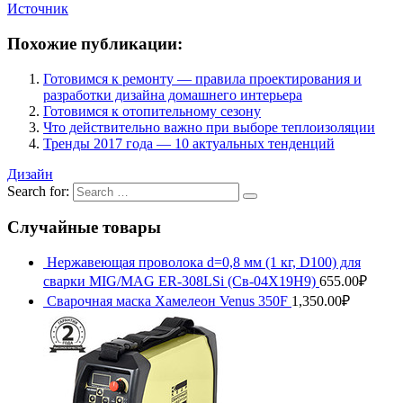
Источник
Похожие публикации:
Готовимся к ремонту — правила проектирования и
разработки дизайна домашнего интерьера
Готовимся к отопительному сезону
Что действительно важно при выборе теплоизоляции
Тренды 2017 года — 10 актуальных тенденций
Дизайн
Search for:
Случайные товары
Нержавеющая проволока d=0,8 мм (1 кг, D100) для
сварки MIG/MAG ER-308LSi (Св-04Х19Н9)
655.00
₽
Сварочная маска Хамелеон Venus 350F
1,350.00
₽