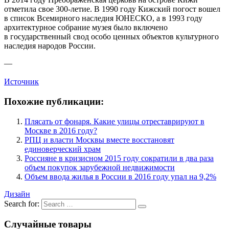
отметила свое 300-летие. В 1990 году Кижский погост вошел
в список Всемирного наследия ЮНЕСКО, а в 1993 году
архитектурное собрание музея было включено
в государственный свод особо ценных объектов культурного
наследия народов России.
—
Источник
Похожие публикации:
Плясать от фонаря. Какие улицы отреставрируют в
Москве в 2016 году?
РПЦ и власти Москвы вместе восстановят
единоверческий храм
Россияне в кризисном 2015 году сократили в два раза
объем покупок зарубежной недвижимости
Объем ввода жилья в России в 2016 году упал на 9,2%
Дизайн
Search for:
Случайные товары