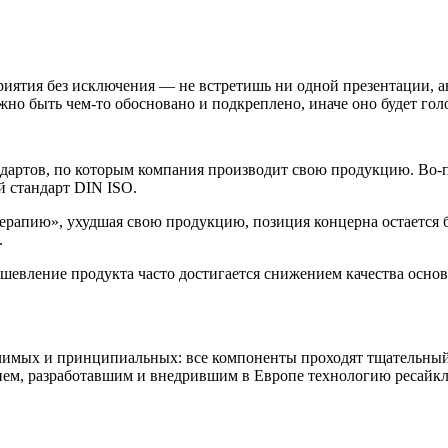
иятия без исключения — не встретишь ни одной презентации, ав
лжно быть чем-то обосновано и подкреплено, иначе оно будет го
ндартов, по которым компания производит свою продукцию. Во-п
й стандарт DIN ISO.
ерапию», ухудшая свою продукцию, позиция концерна остается 
.
шевление продукта часто достигается снижением качества осн
ачимых и принципиальных: все компоненты проходят тщательны
ием, разработавшим и внедрившим в Европе технологию ресайк