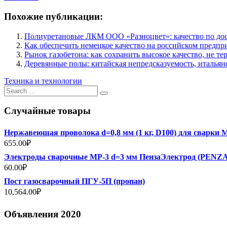
Похожие публикации:
Полиуретановые ЛКМ ООО «Разноцвет»: качество по до
Как обеспечить немецкое качество на российском предпр
Рынок газобетона: как сохранить высокое качество, не те
Деревянные полы: китайская непредсказуемость, итальянс
Техника и технологии
Search
for:
Случайные товары
Нержавеющая проволока d=0,8 мм (1 кг, D100) для сварки
655.00
₽
Электроды сварочные МР-3 d=3 мм ПензаЭлектрод (PEN
60.00
₽
Пост газосварочный ПГУ-5П (пропан)
10,564.00
₽
Объявления 2020