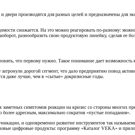
 и двери производятся для разных целей и предназначены для э
димости снижается. На это можно реагировать по-разному: можно
орот, разнообразить свою продуктовую линейку, сделав ее боле
онять, что первому нужно. Такое понимание дает возможность к
е затронули дорогой сегмент, что дало предприятию повод акт
я даже лучше, чем в «сытые» докризисные годы.
 заметных симптомов реакции на кризис со стороны многих пр
но более адресным, максимально сократив «пустые попадания».
муникации, и одновременно развитие инструментов так называем
 новые цифровые продукты: программу «Каталог VEKA» и прилож