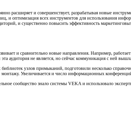
нно расширяет и совершенствует, разрабатывая новые инструмент
иц, и оптимизация всех инструментов для использования инфор
удиторий, и существенно повысить эффективность маркетинговы
вивает и сравнительно новые направления. Например, работает
 эта аудитория не является, но сейчас коммуникация с ней выш
библиотек узлов примыканий, подготовили несколько справочн
 монтажу. Увеличивается и число информационных конференций
тельное сообщество знало системы VEKA и использовало эксперт