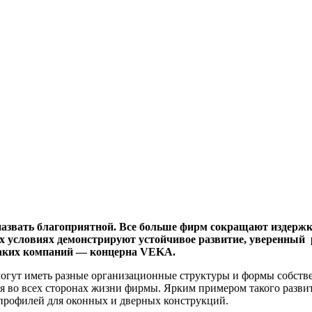
звать благоприятной. Все больше фирм сокращают издержки,
ых условиях демонстрируют устойчивое развитие,
уверенный 
 таких компаний — концерна
VEKA
.
могут иметь разные организационные структуры и формы собств
бя во всех сторонах жизни фирмы. Ярким примером такого разв
-профилей для оконных и дверных конструкций.