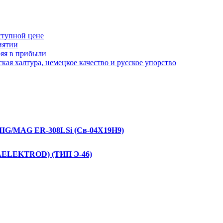
ступной цене
иятии
ряя в прибыли
кая халтура, немецкое качество и русское упорство
 MIG/MAG ER-308LSi (Св-04Х19Н9)
ZAELEKTROD) (ТИП Э-46)