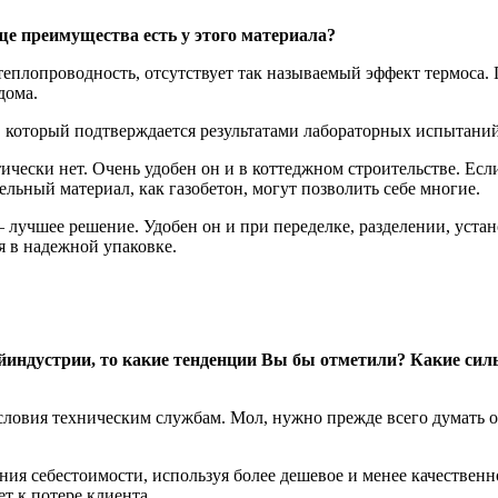
е преимущества есть у этого материала?
теплопроводность, отсутствует так называемый эффект термоса. 
дома.
, который подтверждается результатами лабораторных испытаний
чески нет. Очень удобен он и в коттеджном строительстве. Есл
тельный материал, как газобетон, могут позволить себе многие.
 лучшее решение. Удобен он и при переделке, разделении, устано
я в надежной упаковке.
йиндустрии, то какие тенденции Вы бы отметили? Какие силь
ловия техническим службам. Мол, нужно прежде всего думать о
ия себестоимости, используя более дешевое и менее качественно
т к потере клиента.