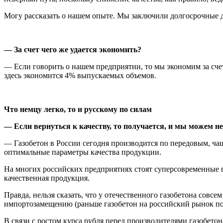
Могу рассказать о нашем опыте. Мы заключили долгосрочные д
— За счет чего же удается экономить?
— Если говорить о нашем предприятии, то мы экономим за счет
здесь экономится 4% выпускаемых объемов.
Что немцу легко, то и русскому по силам
— Если вернуться к качеству, то получается, и мы можем н
— Газобетон в России сегодня производится по передовым, ча
оптимальные параметры качества продукции.
На многих российских предприятиях стоят суперсовременные 
качественная продукция.
Правда, нельзя сказать, что у отечественного газобетона сов
импортозамещению (раньше газобетон на российский рынок пос
В связи с ростом курса рубля перед производителями газобет