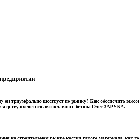
 предприятии
ему он триумфально шествует по рынку? Как обеспечить высо
зводству ячеистого автоклавного бетона Олег ЗАРУБА.
ия на строительном рынке России такого материала, как га