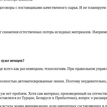
оговоры с поставщиками качественного сырья. И не планируем о
 снижения естественных потерь исходных материалов. Например,
е хуже немцев?
ще всего как раз немецким, технологиям. При правильном упра
полностью автоматизированные линии. Поэтому неудивительно, 
сем уж нет проблем. Хотя сам материал, произведенный на отече
тавлялся из Турции, Беларуси и Прибалтики), вопрос о расшир
она встала задача минимизации доли импортных составляющих в 