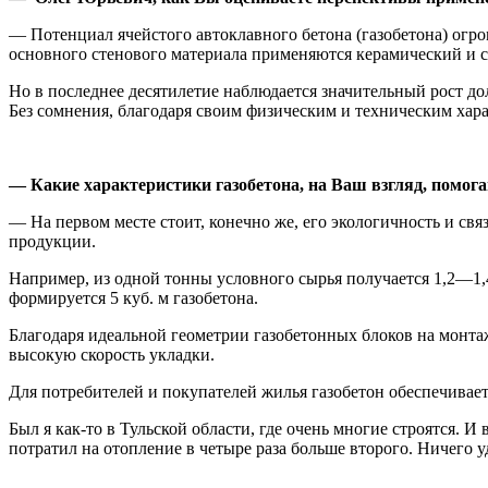
— Потенциал ячейстого автоклавного бетона (газобетона) огром
основного стенового материала применяются керамический и 
Но в последнее десятилетие наблюдается значительный рост до
Без сомнения, благодаря своим физическим и техническим хара
— Какие характеристики газобетона, на Ваш взгляд, помо
— На первом месте стоит, конечно же, его экологичность и св
продукции.
Например, из одной тонны условного сырья получается 1,2—1,4
формируется 5 куб. м газобетона.
Благодаря идеальной геометрии газобетонных блоков на монтаж
высокую скорость укладки.
Для потребителей и покупателей жилья газобетон обеспечивае
Был я как-то в Тульской области, где очень многие строятся. И 
потратил на отопление в четыре раза больше второго. Ничего у