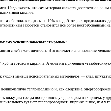
ен. Надо сказать, что сам материал является достаточно новым д
силикатный кирпич.
ли газобетона, в среднем на 10% в год. Этот рост продолжился 
ктеристикам газобетон становится все более востребованным на
гают ему успешно завоевывать рынок?
язанная с ней экономичность. Это означает использование меньш
 куб. м готового кирпича. А если мы применяем «газобетонную»
 уходит меньше вспомогательных материалов — клея, штукатурны
т великолепную теплоизоляцию и, как следствие, энергосбережен
вот, вижу, два соседа построились: у одного дом из кирпича, у др
дивительного тут нет: теплопроводность кирпича выше, чем у га