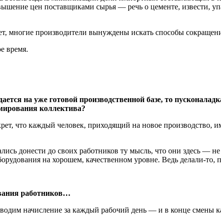
вышение цен поставщиками сырья — речь о цементе, извести, у
ет, многие производители вынуждены искать способы сокращения
ое время.
дается на уже готовой производственной базе, то пусконалад
рмирования коллектива?
рет, что каждый человек, приходящий на новое производство, им
лись донести до своих работников ту мысль, что они здесь — не н
орудования на хорошем, качественном уровне. Ведь делали-то, по
ования работников…
одим начисление за каждый рабочий день — и в конце смены каж