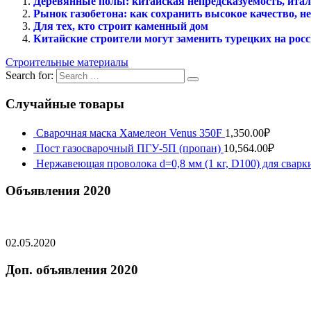
Деревянные полы: китайская непредсказуемость, италь
Рынок газобетона: как сохранить высокое качество, н
Для тех, кто строит каменный дом
Китайские строители могут заменить турецких на рос
Строительные материалы
Search for:
Случайные товары
Сварочная маска Хамелеон Venus 350F
1,350.00
₽
Пост газосварочный ПГУ-5П (пропан)
10,564.00
₽
Нержавеющая проволока d=0,8 мм (1 кг, D100) для сва
Объявления 2020
02.05.2020
Доп. объявления 2020