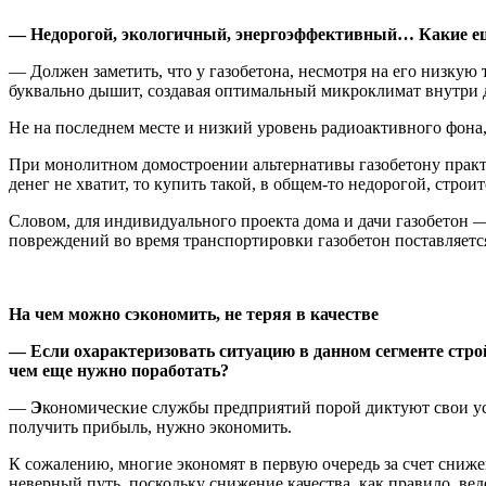
— Недорогой, экологичный, энергоэффективный… Какие ещ
— Должен заметить, что у газобетона, несмотря на его низкую 
буквально дышит, создавая оптимальный микроклимат внутри 
Не на последнем месте и низкий уровень радиоактивного фона
При монолитном домостроении альтернативы газобетону практи
денег не хватит, то купить такой, в общем-то недорогой, строи
Словом, для индивидуального проекта дома и дачи газобетон —
повреждений во время транспортировки газобетон поставляетс
На чем можно сэкономить, не теряя в качестве
— Если охарактеризовать ситуацию в данном сегменте стро
чем еще нужно поработать?
—
Э
кономические службы предприятий порой диктуют свои ус
получить прибыль, нужно экономить.
К сожалению, многие экономят в первую очередь за счет снижен
неверный путь, поскольку снижение качества, как правило, веде