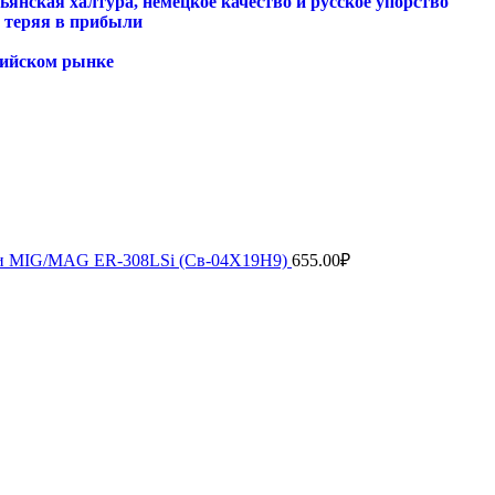
янская халтура, немецкое качество и русское упорство
е теряя в прибыли
сийском рынке
рки MIG/MAG ER-308LSi (Св-04Х19Н9)
655.00
₽