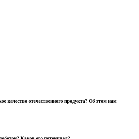
кое качество отечественного продукта? Об этом нам
зобетон
? Каков его потенциал?