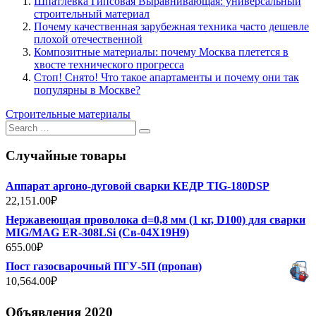
Шпатлевка Гипсовая Выравнивающая: универсальный
строительный материал
Почему качественная зарубежная техника часто дешевле
плохой отечественной
Композитные материалы: почему Москва плетется в
хвосте технического прогресса
Стоп! Снято! Что такое апартаменты и почему они так
популярны в Москве?
Строительные материалы
Search
for:
Случайные товары
Аппарат аргоно-дуговой сварки КЕДР TIG-180DSP
22,151.00
₽
Нержавеющая проволока d=0,8 мм (1 кг, D100) для сварки
MIG/MAG ER-308LSi (Св-04Х19Н9)
655.00
₽
Пост газосварочный ПГУ-5П (пропан)
10,564.00
₽
Объявления 2020