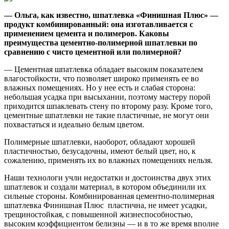
— Ольга, как известно, шпатлевка «Финишная Плюс» —
продукт комбинированный: она изготавливается с
применением цемента и полимеров. Каковы
преимущества цементно-полимерной шпатлевки по
сравнению с чисто цементной или полимерной?
— Цементная шпатлевка обладает высоким показателем
влагостойкости, что позволяет широко применять ее во
влажных помещениях. Но у нее есть и слабая сторона:
небольшая усадка при высыхании, поэтому мастеру порой
приходится шпаклевать стену по второму разу. Кроме того,
цементные шпатлевки не такие пластичные, не могут они
похвастаться и идеально белым цветом.
Полимерные шпатлевки, наоборот, обладают хорошей
пластичностью, безусадочны, имеют белый цвет, но, к
сожалению, применять их во влажных помещениях нельзя.
Наши технологи учли недостатки и достоинства двух этих
шпатлевок и создали материал, в котором объединили их
сильные стороны. Комбинированная цементно-полимерная
шпатлевка Финишная Плюс пластична, не имеет усадки,
трещиностойкая, с повышенной жизнеспособностью,
высоким коэффициентом белизны — и в то же время вполне