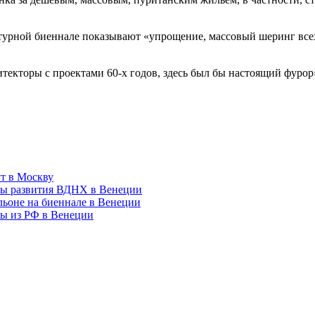
турной биеннале показывают «упрощение, массовый шеринг всех 
итекторы с проектами 60-х годов, здесь был бы настоящий фуро
т в Москву
кты развития ВДНХ в Венеции
ьоне на биеннале в Венеции
ры из РФ в Венеции