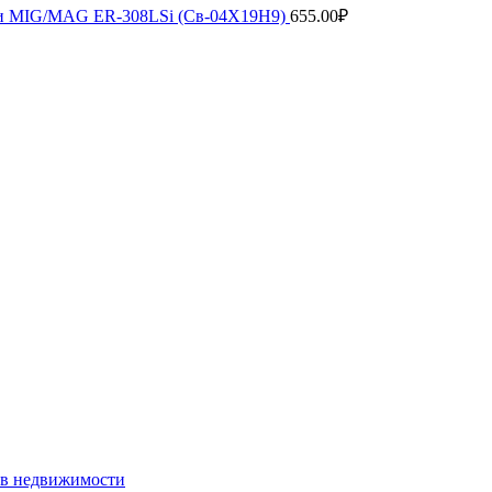
рки MIG/MAG ER-308LSi (Св-04Х19Н9)
655.00
₽
ств недвижимости