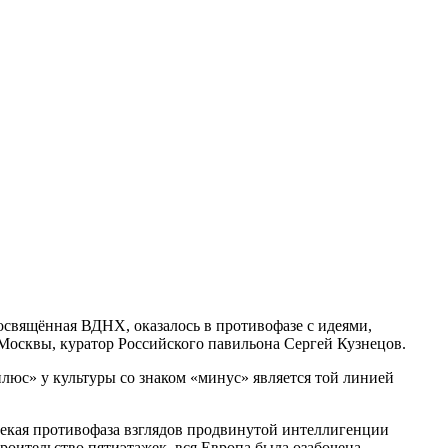
свящённая ВДНХ, оказалось в противофазе с идеями,
Москвы, куратор Российского павильона Сергей Кузнецов.
плюс» у культуры со знаком «минус» является той линией
 некая противофаза взглядов продвинутой интеллигенции
троительство пятиэтажек, вся Европа была озабочена