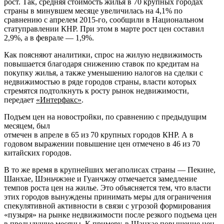
рост. Так, средняя стоимость жилья в 70 крупных городах
страны в минувшем месяце увеличилась на 4,1% по
сравнению с апрелем 2015-го, сообщили в
Национальном
статуправлении КНР. При этом в марте рост цен составил
2,9%, а в феврале — 1,9%.
Как поясняют аналитики, спрос на жилую недвижимость
повышается благодаря снижению ставок по кредитам на
покупку жилья, а также уменьшению налогов на сделки с
недвижимостью в ряде городов страны, власти которых
стремятся подтолкнуть к росту рынок недвижимости,
передает
«Интерфакс»
.
Подъем цен на новостройки, по сравнению с предыдущим
месяцем, был
отмечен в апреле в 65 из 70 крупных городов КНР. А в
годовом выражении повышение цен отмечено в 46 из 70
китайских городов.
В то же время в крупнейших мегаполисах страны — Пекине,
Шанхае, Шэньчжэне и Гуанчжоу отмечается замедление
темпов роста цен на жилье. Это объясняется тем, что власти
этих городов вынуждены принимать меры для ограничения
спекулятивной активности в связи с угрозой формирования
«пузыря» на рынке недвижимости после резкого подъема цен
в предыдущие месяцы. К примеру, в Шанхае повышение цен