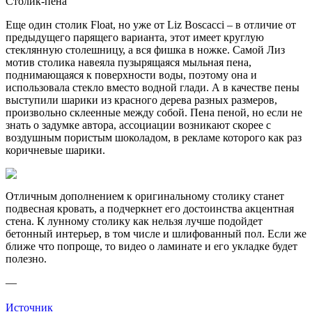
Столик-пена
Еще один столик Float, но уже от Liz Boscacci – в отличие от
предыдущего парящего варианта, этот имеет круглую
стеклянную столешницу, а вся фишка в ножке. Самой Лиз
мотив столика навеяла пузырящаяся мыльная пена,
поднимающаяся к поверхности воды, поэтому она и
использовала стекло вместо водной глади. А в качестве пены
выступили шарики из красного дерева разных размеров,
произвольно склеенные между собой. Пена пеной, но если не
знать о задумке автора, ассоциации возникают скорее с
воздушным пористым шоколадом, в рекламе которого как раз
коричневые шарики.
Отличным дополнением к оригинальному столику станет
подвесная кровать, а подчеркнет его достоинства акцентная
стена. К лунному столику как нельзя лучше подойдет
бетонный интерьер, в том числе и шлифованный пол. Если же
ближе что попроще, то видео о ламинате и его укладке будет
полезно.
—
Источник