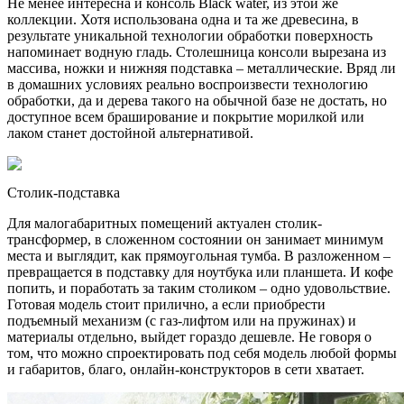
Не менее интересна и консоль Black water, из этой же
коллекции. Хотя использована одна и та же древесина, в
результате уникальной технологии обработки поверхность
напоминает водную гладь. Столешница консоли вырезана из
массива, ножки и нижняя подставка – металлические. Вряд ли
в домашних условиях реально воспроизвести технологию
обработки, да и дерева такого на обычной базе не достать, но
доступное всем браширование и покрытие морилкой или
лаком станет достойной альтернативой.
Столик-подставка
Для малогабаритных помещений актуален столик-
трансформер, в сложенном состоянии он занимает минимум
места и выглядит, как прямоугольная тумба. В разложенном –
превращается в подставку для ноутбука или планшета. И кофе
попить, и поработать за таким столиком – одно удовольствие.
Готовая модель стоит прилично, а если приобрести
подъемный механизм (с газ-лифтом или на пружинах) и
материалы отдельно, выйдет гораздо дешевле. Не говоря о
том, что можно спроектировать под себя модель любой формы
и габаритов, благо, онлайн-конструкторов в сети хватает.