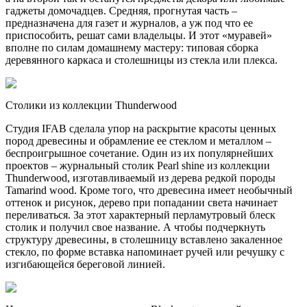
гаджеты домочадцев. Средняя, прогнутая часть –
предназначена для газет и журналов, а уж под что ее
приспособить, решат сами владельцы. И этот «муравей»
вполне по силам домашнему мастеру: типовая сборка
деревянного каркаса и столешницы из стекла или плекса.
Столики из коллекции Thunderwood
Студия IFAB сделала упор на раскрытие красоты ценных
пород древесины и обрамление ее стеклом и металлом –
беспроигрышное сочетание. Один из их популярнейших
проектов – журнальный столик Pearl shine из коллекции
Thunderwood, изготавливаемый из дерева редкой породы
Tamarind wood. Кроме того, что древесина имеет необычный
оттенок и рисунок, дерево при попадании света начинает
переливаться. За этот характерный перламутровый блеск
столик и получил свое название. А чтобы подчеркнуть
структуру древесины, в столешницу вставлено закаленное
стекло, по форме вставка напоминает ручей или речушку с
изгибающейся береговой линией.