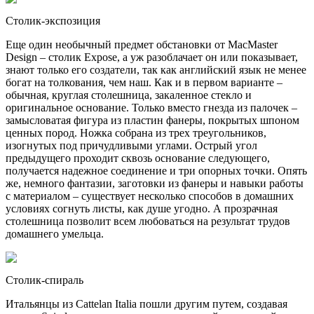
Столик-экспозиция
Еще один необычный предмет обстановки от MacMaster
Design – столик Expose, а уж разоблачает он или показывает,
знают только его создатели, так как английский язык не менее
богат на толкования, чем наш. Как и в первом варианте –
обычная, круглая столешница, закаленное стекло и
оригинальное основание. Только вместо гнезда из палочек –
замысловатая фигура из пластин фанеры, покрытых шпоном
ценных пород. Ножка собрана из трех треугольников,
изогнутых под причудливыми углами. Острый угол
предыдущего проходит сквозь основание следующего,
получается надежное соединение и три опорных точки. Опять
же, немного фантазии, заготовки из фанеры и навыки работы
с материалом – существует несколько способов в домашних
условиях согнуть листы, как душе угодно. А прозрачная
столешница позволит всем любоваться на результат трудов
домашнего умельца.
Столик-спираль
Итальянцы из Cattelan Italia пошли другим путем, создавая