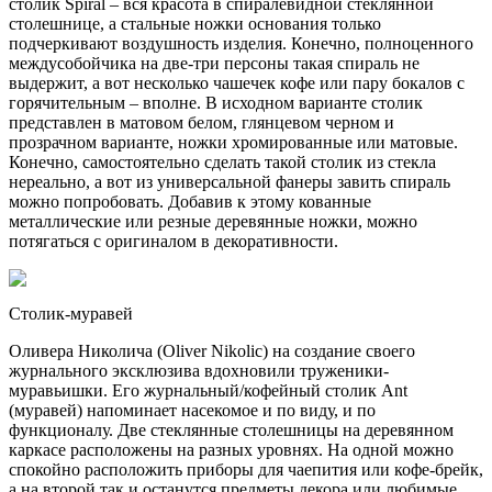
столик Spiral – вся красота в спиралевидной стеклянной
столешнице, а стальные ножки основания только
подчеркивают воздушность изделия. Конечно, полноценного
междусобойчика на две-три персоны такая спираль не
выдержит, а вот несколько чашечек кофе или пару бокалов с
горячительным – вполне. В исходном варианте столик
представлен в матовом белом, глянцевом черном и
прозрачном варианте, ножки хромированные или матовые.
Конечно, самостоятельно сделать такой столик из стекла
нереально, а вот из универсальной фанеры завить спираль
можно попробовать. Добавив к этому кованные
металлические или резные деревянные ножки, можно
потягаться с оригиналом в декоративности.
Столик-муравей
Оливера Николича (Oliver Nikolic) на создание своего
журнального эксклюзива вдохновили труженики-
муравьишки. Его журнальный/кофейный столик Ant
(муравей) напоминает насекомое и по виду, и по
функционалу. Две стеклянные столешницы на деревянном
каркасе расположены на разных уровнях. На одной можно
спокойно расположить приборы для чаепития или кофе-брейк,
а на второй так и останутся предметы декора или любимые