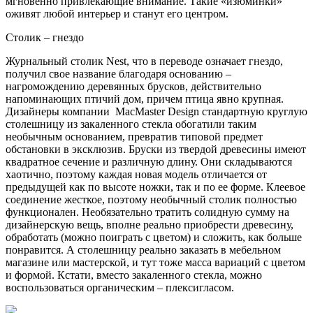
мгновенно привлекающие внимание. Такие «изюминки»
оживят любой интерьер и станут его центром.
Столик – гнездо
Журнальный столик Nest, что в переводе означает гнездо,
получил свое название благодаря основанию –
нагромождению деревянных брусков, действительно
напоминающих птичий дом, причем птица явно крупная.
Дизайнеры компании MacMaster Design стандартную круглую
столешницу из закаленного стекла обогатили таким
необычным основанием, превратив типовой предмет
обстановки в эксклюзив. Бруски из твердой древесины имеют
квадратное сечение и различную длину. Они складываются
хаотично, поэтому каждая новая модель отличается от
предыдущей как по высоте ножки, так и по ее форме. Клеевое
соединение жесткое, поэтому необычный столик полностью
функционален. Необязательно тратить солидную сумму на
дизайнерскую вещь, вполне реально приобрести древесину,
обработать (можно поиграть с цветом) и сложить, как больше
понравится. А столешницу реально заказать в мебельном
магазине или мастерской, и тут тоже масса вариаций с цветом
и формой. Кстати, вместо закаленного стекла, можно
воспользоваться органическим – плексигласом.