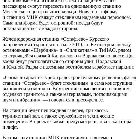
остановками «Калитники» и «Текстильщики». С нее
пассажиры смогут пересесть на одноименную станцию
Московского центрального кольца. Новую платформу
и станцию МЦК свяжут стеклянным надземным переходом.
Сама платформа будет островной: поезда будут
останавливаться с каждой стороны.
Железнодорожная станция «Остафьево» Курского
направления откроется в начале 2019-го. Ее построят между
остановками «Щербинка» и «Силикатная» в ТиНАО, рядом
со строящейся связкой Калужского и Варшавского шоссе. Два
входа будут располагаться со стороны улиц Подольской
и Южной. Рядом с наземным вестибюлем заработает паркинг.
«Согласно архитектурно-градостроительному решению, фасад
станции «Остафьево» будет стеклянным, а сама конструкция
выполнена из металла. Внутренние помещения в основном
отделают гранитом, а также материалами, поглощающими
шум и вибрации», — говорится в пресс-релизе.
На станции будет пешеходная галерея, три кассы,
турникетный зал, а также служебные и технические
помещения. В проекте также предусмотрены два эскалатора
и лифт.
В этом году станции МЦК интегрируют с восемью