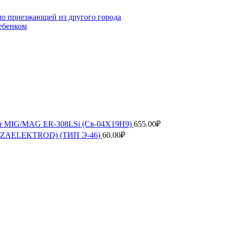
но приезжающей из другого города
ребенком
рки MIG/MAG ER-308LSi (Св-04Х19Н9)
655.00
₽
ENZAELEKTROD) (ТИП Э-46)
60.00
₽