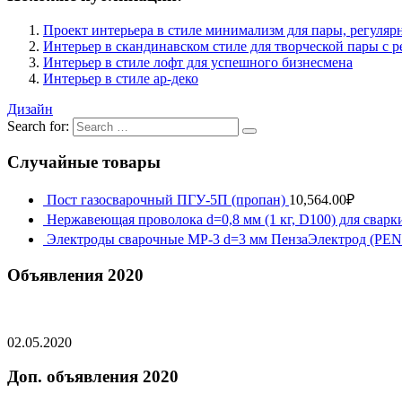
Проект интерьера в стиле минимализм для пары, регуляр
Интерьер в скандинавском стиле для творческой пары с 
Интерьер в стиле лофт для успешного бизнесмена
Интерьер в стиле ар-деко
Дизайн
Search for:
Случайные товары
Пост газосварочный ПГУ-5П (пропан)
10,564.00
₽
Нержавеющая проволока d=0,8 мм (1 кг, D100) для сва
Электроды сварочные МР-3 d=3 мм ПензаЭлектрод (P
Объявления 2020
02.05.2020
Доп. объявления 2020