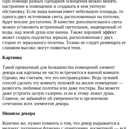
При помощи разных сценариев освещения можно менять
настроение в помещении и создавать в нем уютную
обстановку. Если ваша ванная имеет небольшую площадь, то
одного-двух источников света, расположенных на потолке,
будет вполне достаточно. В качестве дополнительного света
можно установить встроенный светильник, защищенный от
воды, над зоной душа или ванны. Также хороший эффект
может создать подсветка зеркала, расположенная с двух
сторон от зеркального полотна. Только не слудет размещать ее
слишком высоко: могут появиться тени.
Картины
Такой привычный для большинства помещений элемент
декора как картины не часто встречается в ванной комнате.
Однако, мы считаем, что это несправедливо. Ведь лучший
способ сделать эту комнату похожей на жилое помещение —
развесить любимые полотна или даже постеры. Вы можете
даже устроить целую галерею, если к этому лежит душа.
Главное, не забывайте об умеренности и органичном
сочетании всех элементов декора.
Нюансы декора
Конечно же, нужно помнить о том, что декор выражается в
мелочах: различные флаконы с шампунями, косметикой — всё