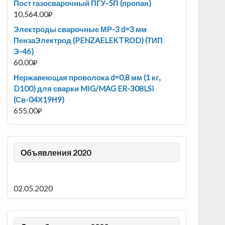
Пост газосварочный ПГУ-5П (пропан)
10,564.00
₽
Электроды сварочные МР-3 d=3 мм
ПензаЭлектрод (PENZAELEKTROD) (ТИП
Э-46)
60.00
₽
Нержавеющая проволока d=0,8 мм (1 кг,
D100) для сварки MIG/MAG ER-308LSi
(Св-04Х19Н9)
655.00
₽
Объявления 2020
02.05.2020