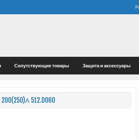
Р
ы
Сопутствующие товары
Защита и аксессуары
200(250)А 512.D060