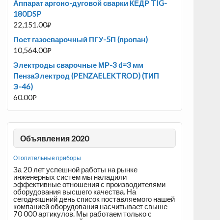
Аппарат аргоно-дуговой сварки КЕДР TIG-
180DSP
22,151.00
₽
Пост газосварочный ПГУ-5П (пропан)
10,564.00
₽
Электроды сварочные МР-3 d=3 мм
ПензаЭлектрод (PENZAELEKTROD) (ТИП
Э-46)
60.00
₽
Объявления 2020
Отопительные приборы
За 20 лет успешной работы на рынке
инженерных систем мы наладили
эффективные отношения с производителями
оборудования высшего качества. На
сегодняшний день список поставляемого нашей
компанией оборудования насчитывает свыше
70 000 артикулов. Мы работаем только с