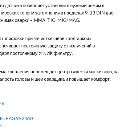
го датчика позволяет установить нужный режим в
лировка степени затемнения в пределах 9-13 DIN дает
ежимах сварки – MMA, TIG, MIG/MAG.
 шлифовки при зачистке швов «болгаркой»
печивает постоянную защиту от излучений в
даря постоянному УФ, ИК фильтру.
ма крепления перемещает центр тяжести маски вниз, на
талость головы и шеи сварщика и повышает комфорт.
ER
 FUBAG 992460
r