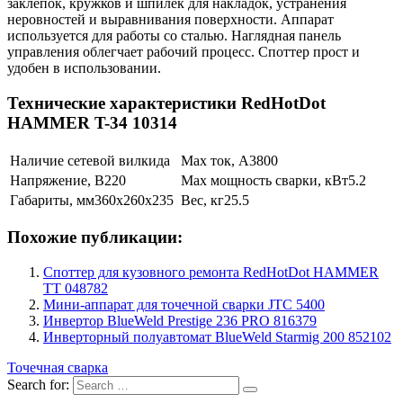
заклепок, кружков и шпилек для накладок, устранения
неровностей и выравнивания поверхности. Аппарат
используется для работы со сталью. Наглядная панель
управления облегчает рабочий процесс. Споттер прост и
удобен в использовании.
Технические характеристики RedHotDot
HAMMER T-34 10314
Наличие сетевой вилки
да
Max ток, А
3800
Напряжение, В
220
Max мощность сварки, кВт
5.2
Габариты, мм
360х260х235
Вес, кг
25.5
Похожие публикации:
Cпоттер для кузовного ремонта RedHotDot HAMMER
TT 048782
Мини-аппарат для точечной сварки JTC 5400
Инвертор BlueWeld Prestige 236 PRO 816379
Инверторный полуавтомат BlueWeld Starmig 200 852102
Точечная сварка
Search for: