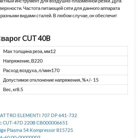
актный инструмент для воздушно-плазменной резки. Дуга
верхности. Частота питающей сети для данного аппарата
 разными видами сталей. В любом случае, он обеспечит
Сварог CUT 40B
Max толщина реза, мм
12
Напряжение, В
220
Расход воздуха, л/мин
170
Допустимое отклонение напряжения, %
+/- 15
Вес, кг
8.5
QUATTRO ELEMENTI 707 DP 641-732
арс CUT-47D 220В СВ000006651
tige Plasma 54 Kompressor 815725
ut-60 00-00000003