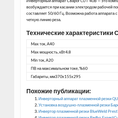
Инверторный аппарат Сварог CUT 40B — это комп
возбуждается при касании электродом рабочей по
составляет 50/60 Гц. Возможна работа аппарата с
четкую линию реза.
Технические характеристики 
Max ток, А
40
Max мощность, кВт
4.8
Min ток, А
20
ПВ на максимальном токе, %
60
Габариты, мм
370х155х295
Похожие публикации:
Инверторный аппарат плазменной резки 
Установка воздушно-плазменной резки Б
Инвертор плазменной резки BlueWeld Pres
Инвертор плазменной резки Redbo ExpertC