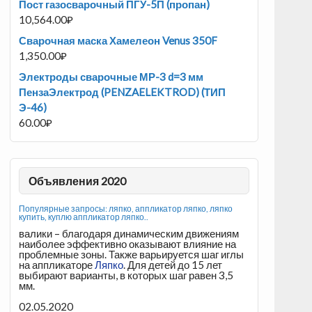
Пост газосварочный ПГУ-5П (пропан)
10,564.00
₽
Сварочная маска Хамелеон Venus 350F
1,350.00
₽
Электроды сварочные МР-3 d=3 мм
ПензаЭлектрод (PENZAELEKTROD) (ТИП
Э-46)
60.00
₽
Объявления 2020
Популярные запросы: ляпко, аппликатор ляпко, ляпко
купить, куплю аппликатор ляпко..
валики – благодаря динамическим движениям
наиболее эффективно оказывают влияние на
проблемные зоны. Также варьируется шаг иглы
на аппликаторе
Ляпко
. Для детей до 15 лет
выбирают варианты, в которых шаг равен 3,5
мм.
02.05.2020