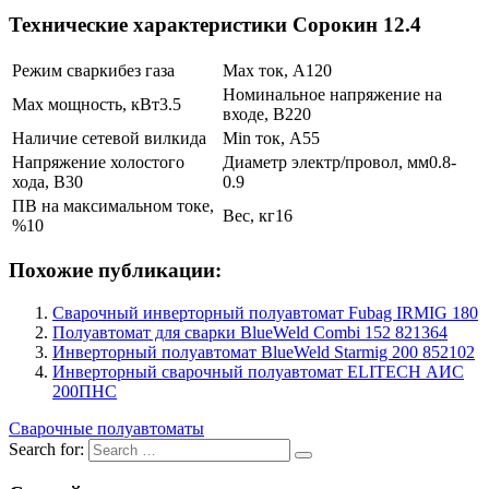
Технические характеристики Сорокин 12.4
Режим сварки
без газа
Max ток, А
120
Номинальное напряжение на
Max мощность, кВт
3.5
входе, В
220
Наличие сетевой вилки
да
Min ток, А
55
Напряжение холостого
Диаметр электр/провол, мм
0.8-
хода, В
30
0.9
ПВ на максимальном токе,
Вес, кг
16
%
10
Похожие публикации:
Сварочный инверторный полуавтомат Fubag IRMIG 180
Полуавтомат для сварки BlueWeld Combi 152 821364
Инверторный полуавтомат BlueWeld Starmig 200 852102
Инверторный сварочный полуавтомат ELITECH АИС
200ПНС
Сварочные полуавтоматы
Search for: