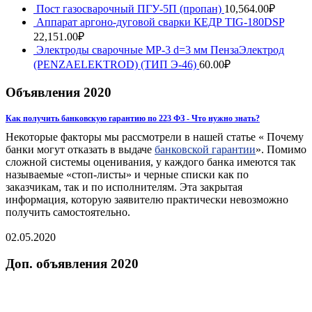
Пост газосварочный ПГУ-5П (пропан)
10,564.00
₽
Аппарат аргоно-дуговой сварки КЕДР TIG-180DSP
22,151.00
₽
Электроды сварочные МР-3 d=3 мм ПензаЭлектрод
(PENZAELEKTROD) (ТИП Э-46)
60.00
₽
Объявления 2020
Как получить банковскую гарантию по 223 ФЗ - Что нужно знать?
Некоторые факторы мы рассмотрели в нашей статье « Почему
банки могут отказать в выдаче
банковской гарантии
». Помимо
сложной системы оценивания, у каждого банка имеются так
называемые «стоп-листы» и черные списки как по
заказчикам, так и по исполнителям. Эта закрытая
информация, которую заявителю практически невозможно
получить самостоятельно.
02.05.2020
Доп. объявления 2020