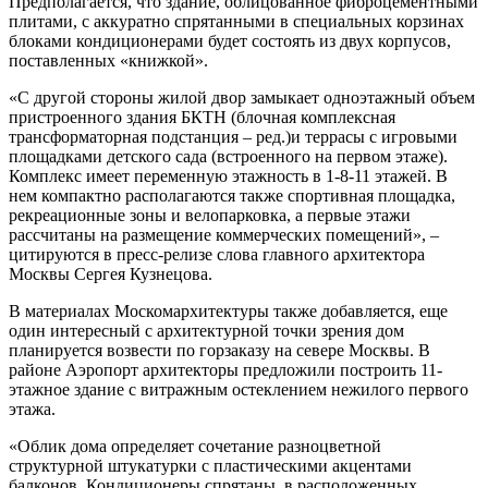
Предполагается, что здание, облицованное фиброцементными
плитами, с аккуратно спрятанными в специальных корзинах
блоками кондиционерами будет состоять из двух корпусов,
поставленных «книжкой».
«С другой стороны жилой двор замыкает одноэтажный объем
пристроенного здания БКТН (блочная комплексная
трансформаторная подстанция – ред.)и террасы с игровыми
площадками детского сада (встроенного на первом этаже).
Комплекс имеет переменную этажность в 1-8-11 этажей. В
нем компактно располагаются также спортивная площадка,
рекреационные зоны и велопарковка, а первые этажи
рассчитаны на размещение коммерческих помещений», –
цитируются в пресс-релизе слова главного архитектора
Москвы Сергея Кузнецова.
В материалах Москомархитектуры также добавляется, еще
один интересный с архитектурной точки зрения дом
планируется возвести по горзаказу на севере Москвы. В
районе Аэропорт архитекторы предложили построить 11-
этажное здание с витражным остеклением нежилого первого
этажа.
«Облик дома определяет сочетание разноцветной
структурной штукатурки с пластическими акцентами
балконов. Кондиционеры спрятаны в расположенных