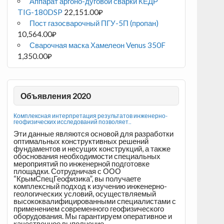
Аппарат аргоно-дуговой сварки КЕДР
TIG-180DSP
22,151.00
₽
Пост газосварочный ПГУ-5П (пропан)
10,564.00
₽
Сварочная маска Хамелеон Venus 350F
1,350.00
₽
Объявления 2020
Комплексная интерпретация результатов инженерно-
геофизических исследований позволяет..
Эти данные являются основой для разработки
оптимальных конструктивных решений
фундаментов и несущих конструкций, а также
обоснования необходимости специальных
мероприятий по инженерной подготовке
площадки. Сотрудничая с ООО
“КрымСпецГеофизика”, вы получаете
комплексный подход к изучению инженерно-
геологических условий, осуществляемый
высококвалифицированными специалистами с
применением современного геофизического
оборудования. Мы гарантируем оперативное и
качественное выполнение...