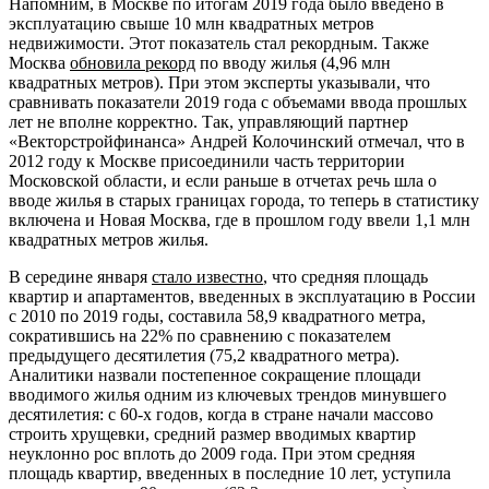
Напомним, в Москве по итогам 2019 года было введено в
эксплуатацию свыше 10 млн квадратных метров
недвижимости. Этот показатель стал рекордным. Также
Москва
обновила рекорд
по вводу жилья (4,96 млн
квадратных метров). При этом эксперты указывали, что
сравнивать показатели 2019 года с объемами ввода прошлых
лет не вполне корректно. Так, управляющий партнер
«Векторстройфинанса» Андрей Колочинский отмечал, что в
2012 году к Москве присоединили часть территории
Московской области, и если раньше в отчетах речь шла о
вводе жилья в старых границах города, то теперь в статистику
включена и Новая Москва, где в прошлом году ввели 1,1 млн
квадратных метров жилья.
В середине января
стало известно
, что средняя площадь
квартир и апартаментов, введенных в эксплуатацию в России
с 2010 по 2019 годы, составила 58,9 квадратного метра,
сократившись на 22% по сравнению с показателем
предыдущего десятилетия (75,2 квадратного метра).
Аналитики назвали постепенное сокращение площади
вводимого жилья одним из ключевых трендов минувшего
десятилетия: с 60-х годов, когда в стране начали массово
строить хрущевки, средний размер вводимых квартир
неуклонно рос вплоть до 2009 года. При этом средняя
площадь квартир, введенных в последние 10 лет, уступила