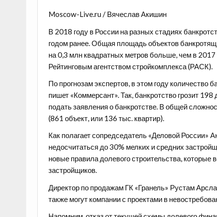
Moscow-Live.ru / Вячеслав Акишин
В 2018 году в России на разных стадиях банкротс
годом ранее. Общая площадь объектов банкротящ
на 0,3 млн квадратных метров больше, чем в 2017 
Рейтинговым агентством стройкомплекса (РАСК).
По прогнозам экспертов, в этом году количество 
пишет «Коммерсант». Так, банкротство грозит 19
подать заявления о банкротстве. В общей сложнос
(861 объект, или 136 тыс. квартир).
Как полагает сопредседатель «Деловой России» Ан
недосчитаться до 30% мелких и средних застройщ
новые правила долевого строительства, которые в
застройщиков.
Директор по продажам ГК «Гранель» Рустам Арсла
также могут компании с проектами в невостребова
Напомним, отказ от текущей схемы долевого фина