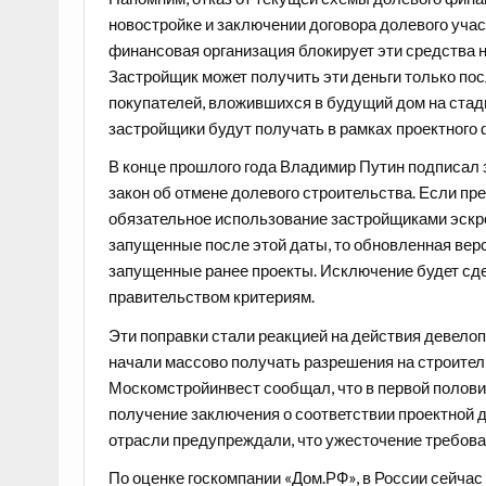
новостройке и заключении договора долевого участ
финансовая организация блокирует эти средства н
Застройщик может получить эти деньги только по
покупателей, вложившихся в будущий дом на стад
застройщики будут получать в рамках проектного 
В конце прошлого года Владимир Путин подписал з
закон об отмене долевого строительства. Если пр
обязательное использование застройщиками эскроу
запущенные после этой даты, то обновленная верс
запущенные ранее проекты. Исключение будет сд
правительством критериям.
Эти поправки стали реакцией на действия девело
начали массово получать разрешения на строитель
Москомстройинвест сообщал, что в первой полови
получение заключения о соответствии проектной д
отрасли предупреждали, что ужесточение требован
По оценке госкомпании «Дом.РФ», в России сейчас