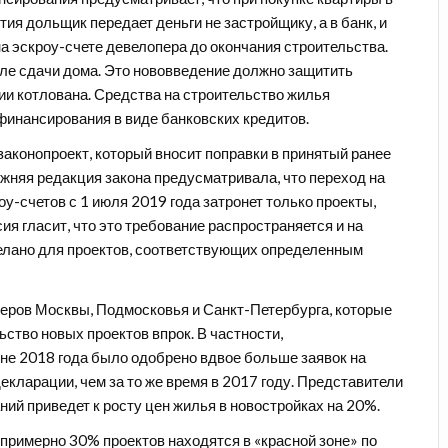
ия дольщик передает деньги не застройщику, а в банк, и
а эскроу-счете девелопера до окончания строительства.
сле сдачи дома. Это нововведение должно защитить
ии котлована. Средства на строительство жилья
финансирования в виде банковских кредитов.
аконопроект, который вносит поправки в принятый ранее
ежняя редакция закона предусматривала, что переход на
-счетов с 1 июля 2019 года затронет только проекты,
ия гласит, что это требование распространяется и на
елано для проектов, соответствующих определенным
перов Москвы, Подмосковья и Санкт-Петербурга, которые
ство новых проектов впрок. В частности,
не 2018 года было одобрено вдвое больше заявок на
екларации, чем за то же время в 2017 году. Представители
ий приведет к росту цен жилья в новостройках на 20%.
 примерно 30% проектов находятся в «красной зоне» по