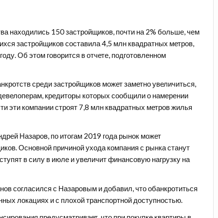
тва находились 150 застройщиков, почти на 2% больше, чем
ихся застройщик
ов составила 4,5 млн квадратных метров,
году. Об этом говорится в отчете, подготовленном
банкротств среди застройщиков может заметно увеличиться,
8 девелоперам, кредиторы которых сообщили о намерении
ти эти компании строят 7,8 млн квадратных метров жилья
дрей Назаров, по итогам 2019 года рынок может
иков. Основной причиной ухода компания с рынка станут
ступят в силу в июле и увеличит финансовую нагрузку на
нов согласился с Назаровым и добавил, что обанкротиться
нных локациях и с плохой транспортной доступностью.
нсирования предусматривает, что при покупке квартиры в