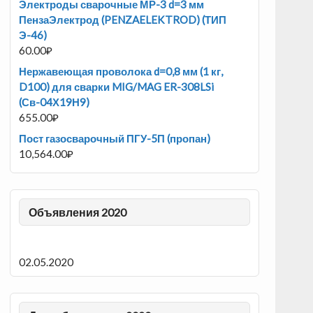
Электроды сварочные МР-3 d=3 мм
ПензаЭлектрод (PENZAELEKTROD) (ТИП
Э-46)
60.00
₽
Нержавеющая проволока d=0,8 мм (1 кг,
D100) для сварки MIG/MAG ER-308LSi
(Св-04Х19Н9)
655.00
₽
Пост газосварочный ПГУ-5П (пропан)
10,564.00
₽
Объявления 2020
02.05.2020