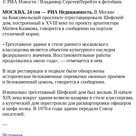
© РИА Новости / Владимир СергеевПерейти в фотобанк
МОСКВА, 24 сен — РИА Недвижимость.
В Москве
на Комсомольской проспекте отреставрировали Шефский
дом, построенный в XVIII веке по проекту архитектора
Матвея Казакова, говорится в сообщении на портале
столичной мэрии.
«Трехэтажное здание в стиле раннего м
осковского
классицизма является объектом культурного наследия
федерального значения. Восстановительные работы
продолжались около года», — отмечается в нем.
В ходе реставрации в подвале были обнаружены
исторические белокаменные перемычки оконных проемов
и белокаменный цоколь, говорится в сообщении.
Изначально трехэтажный Шефский дом был жилым. В начале
XIX века вокруг здания возвели казармы в стиле классицизма,
а купеческий дом перестроили для расквартировки офицеров
и шефа полка. В 1970-е годы здание передали Союзу
писателей.
—
Источник