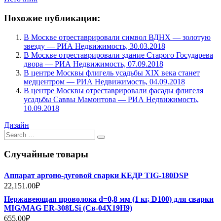
Похожие публикации:
В Москве отреставрировали символ ВДНХ — золотую
звезду — РИА Недвижимость, 30.03.2018
В Москве отреставрировали здание Старого Государева
двора — РИА Недвижимость, 07.09.2018
В центре Москвы флигель усадьбы XIX века станет
медцентром — РИА Недвижимость, 04.09.2018
В центре Москвы отреставрировали фасады флигеля
усадьбы Саввы Мамонтова — РИА Недвижимость,
10.09.2018
Дизайн
Search
for:
Случайные товары
Аппарат аргоно-дуговой сварки КЕДР TIG-180DSP
22,151.00
₽
Нержавеющая проволока d=0,8 мм (1 кг, D100) для сварки
MIG/MAG ER-308LSi (Св-04Х19Н9)
655.00
₽