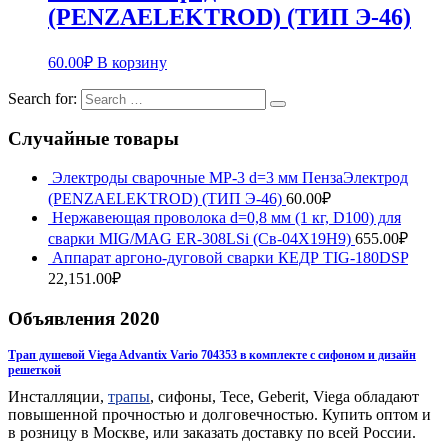
(PENZAELEKTROD) (ТИП Э-46)
60.00
₽
В корзину
Search for:
Случайные товары
Электроды сварочные МР-3 d=3 мм ПензаЭлектрод
(PENZAELEKTROD) (ТИП Э-46)
60.00
₽
Нержавеющая проволока d=0,8 мм (1 кг, D100) для
сварки MIG/MAG ER-308LSi (Св-04Х19Н9)
655.00
₽
Аппарат аргоно-дуговой сварки КЕДР TIG-180DSP
22,151.00
₽
Объявления 2020
Трап душевой Viega Advantix Vario 704353 в комплекте с сифоном и дизайн
решеткой
Инсталляции,
трапы
, сифоны, Tece, Geberit, Viega обладают
повышенной прочностью и долговечностью. Купить оптом и
в розницу в Москве, или заказать доставку по всей России.