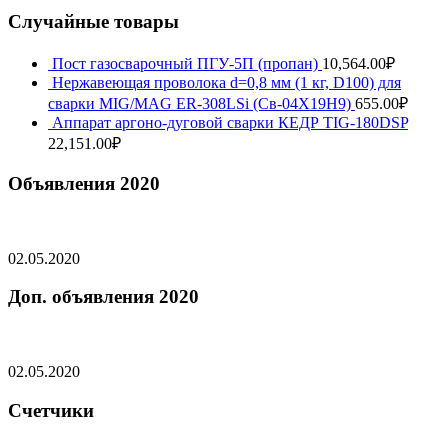
Случайные товары
Пост газосварочный ПГУ-5П (пропан)
10,564.00
₽
Нержавеющая проволока d=0,8 мм (1 кг, D100) для
сварки MIG/MAG ER-308LSi (Св-04Х19Н9)
655.00
₽
Аппарат аргоно-дуговой сварки КЕДР TIG-180DSP
22,151.00
₽
Объявления 2020
02.05.2020
Доп. объявления 2020
02.05.2020
Счетчики