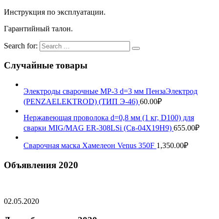
Инструкция по эксплуатации.
Гарантийный талон.
Search for:
Случайные товары
Электроды сварочные МР-3 d=3 мм ПензаЭлектрод
(PENZAELEKTROD) (ТИП Э-46)
60.00
₽
Нержавеющая проволока d=0,8 мм (1 кг, D100) для
сварки MIG/MAG ER-308LSi (Св-04Х19Н9)
655.00
₽
Сварочная маска Хамелеон Venus 350F
1,350.00
₽
Объявления 2020
02.05.2020