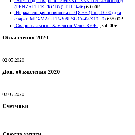
Электроды сварочные МР-3 d=3 мм ПензаЭлектрод
(PENZAELEKTROD) (ТИП Э-46)
60.00
₽
Нержавеющая проволока d=0,8 мм (1 кг, D100) для
сварки MIG/MAG ER-308LSi (Св-04Х19Н9)
655.00
₽
Сварочная маска Хамелеон Venus 350F
1,350.00
₽
Объявления 2020
02.05.2020
Доп. объявления 2020
02.05.2020
Счетчики
Свежие записи