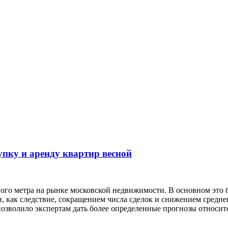
упку и аренду квартир весной
го метра на рынке московской недвижимости. В основном это б
и, как следствие, сокращением числа сделок и снижением средне
позволило экспертам дать более определенные прогнозы относит