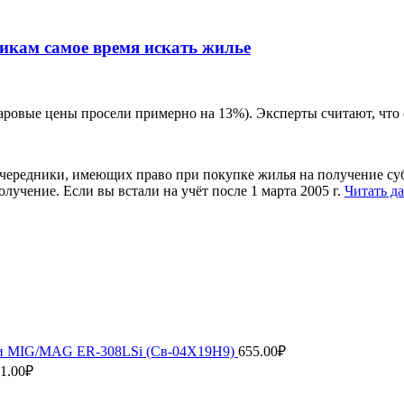
никам самое время искать жилье
ларовые цены просели примерно на 13%). Эксперты считают, что
очередники, имеющих право при покупке жилья на получение суб
лучение. Если вы встали на учёт после 1 марта 2005 г.
Читать да
рки MIG/MAG ER-308LSi (Св-04Х19Н9)
655.00
₽
1.00
₽