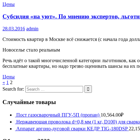
Цены
Субсидия «на уют». По мнению экспертов, льгот
28.03.2016
admin
Стоимость квартир в Москве всё снижается (с начала года дол
Новоселье стало реальным
Речь идёт о такой многочисленной категории льготников, как 
бесплатные квартиры, но надо трезво оценивать шансы на их по
Цены
«
1
2
Search for:
Случайные товары
Пост газосварочный ПГУ-5П (пропан)
10,564.00
₽
Нержавеющая проволока d=0,8 мм (1 кг, D100) для сва
Аппарат аргоно-дуговой сварки КЕДР TIG-180DSP
22,15