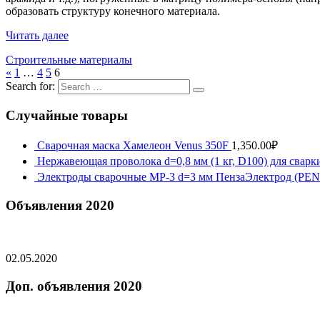
образовать структуру конечного материала.
Читать далее
Строительные материалы
«
1
…
4
5
6
Search for:
Случайные товары
Сварочная маска Хамелеон Venus 350F
1,350.00
₽
Нержавеющая проволока d=0,8 мм (1 кг, D100) для сва
Электроды сварочные МР-3 d=3 мм ПензаЭлектрод (P
Объявления 2020
02.05.2020
Доп. объявления 2020