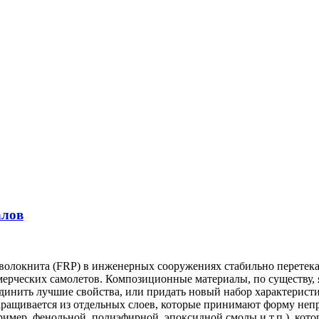
алов
 волокнита (FRP) в инженерных сооружениях стабильно перетек
мерческих самолетов.
Композиционные материалы, по существу, 
единить лучшие свойства, или придать новый набор характерист
ащивается из отдельных слоев, которые принимают форму непре
ример, фенольной, полиэфирной, эпоксидной смолы и т.п.), кот