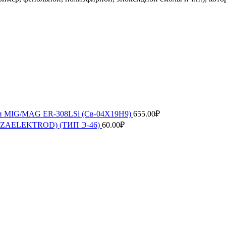
рки MIG/MAG ER-308LSi (Св-04Х19Н9)
655.00
₽
ENZAELEKTROD) (ТИП Э-46)
60.00
₽