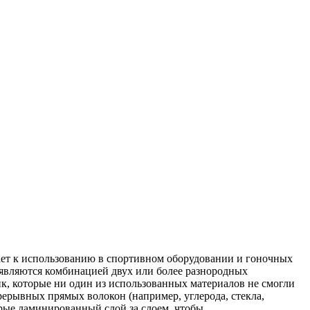
ает к использованию в спортивном оборудовании и гоночных
являются комбинацией двух или более разнородных
ик, которые ни один из использованных материалов не смогли
рывных прямых волокон (например, углерода, стекла,
орые ламинированный слой за слоем, чтобы