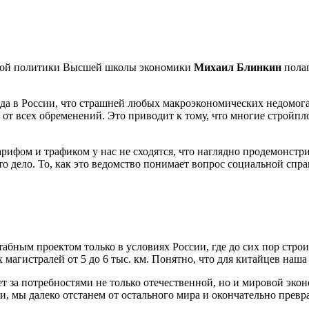
тной политики Высшей школы экономики
Михаил Блинкин
полаг
да в России, что страшней любых макроэкономических недомоган
 от всех обременений. Это приводит к тому, что многие строй
арифом и трафиком у нас не сходятся, что наглядно продемонстр
это дело. То, как это ведомство понимает вопрос социальной спр
абным проектом только в условиях России, где до сих пор строи
ых магистралей от 5 до 6 тыс. км. Понятно, что для китайцев
т за потребностями не только отечественной, но и мировой эко
, мы далеко отстанем от остального мира и окончательно превра