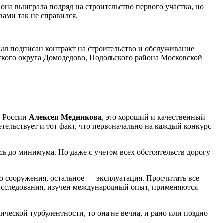
она выиграла подряд на строительство первого участка, но
вами так не справился.
Был подписан контракт на строительство и обслуживание
дского округа Домодедово, Подольского района Московской
в России
Алексея Медникова
, это хороший и качественный
льствует и тот факт, что первоначально на каждый конкурс
сь до минимума. Но даже с учетом всех обстоятельств дорогу
о сооружения, остальное — эксплуатация. Просчитать все
исследования, изучен международный опыт, применяются
ческой турбулентности, то она не вечна, и рано или поздно