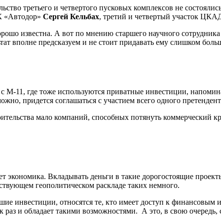
льство третьего и четвертого пусковых комплексов не состоялись
ГК «Автодор»
Сергей Кельбах
, третий и четвертый участок ЦКАД
орошо известна. А вот по мнению старшего научного сотрудник
льтат вполне предсказуем и не стоит придавать ему слишком боль
 с М-11, где тоже используются приватные инвестиции, напомин
ожно, придется соглашаться с участием всего одного претендент
роительства мало компаний, способных потянуть коммерческий 
т экономика. Вкладывать деньги в такие дорогостоящие проекты
ствующем геополитическом раскладе таких немного.
шие инвестиции, относятся те, кто имеет доступ к финансовым
к раз и обладает такими возможностями. А это, в свою очередь, 