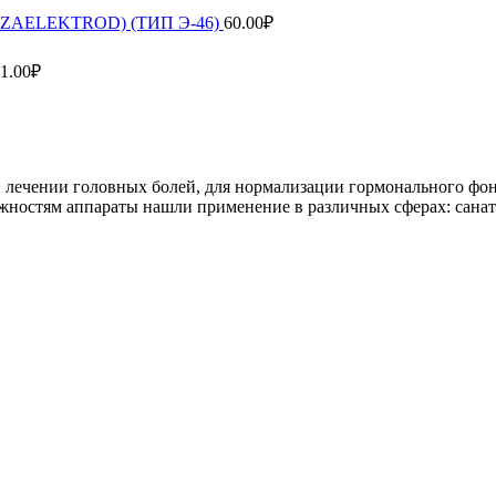
ENZAELEKTROD) (ТИП Э-46)
60.00
₽
1.00
₽
 лечении головных болей, для нормализации гормонального фон
остям аппараты нашли применение в различных сферах: санатор