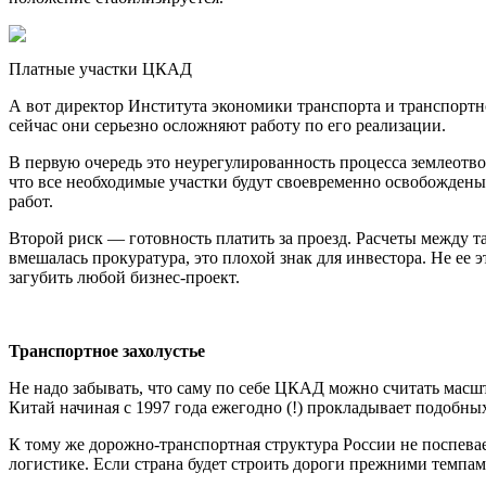
Платные участки ЦКАД
А вот директор Института экономики транспорта и транспор
сейчас они серьезно осложняют работу по его реализации.
В первую очередь это неурегулированность процесса землеотво
что все необходимые участки будут своевременно освобождены
работ.
Второй риск — готовность платить за проезд. Расчеты между т
вмешалась прокуратура, это плохой знак для инвестора. Не ее 
загубить любой бизнес-проект.
Транспортное захолустье
Не надо забывать, что саму по себе ЦКАД можно считать масшт
Китай начиная с 1997 года ежегодно (!) прокладывает подобн
К тому же дорожно-транспортная структура России не поспевае
логистике. Если страна будет строить дороги прежними темпами