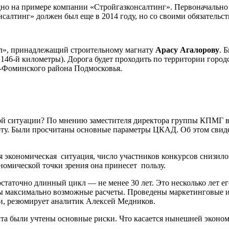
идно на примере компании «Стройгазконсалтинг». Первоначально 
салтинг» должен был еще в 2014 году, но со своими обязательст
нл», принадлежащий строительному магнату
Арасу Агалорову
. 
 146-й километры). Дорога будет проходить по территории горо
о-Фоминского района Подмосковья.
й ситуации? По мнению заместителя директора группы КПМГ 
у. Были просчитаны основные параметры ЦКАД. Об этом свидете
я экономическая ситуация, число участников конкурсов снизило
ономической точки зрения она принесет пользу.
таточно длинный цикл — не менее 30 лет. Это несколько лет ег
аны максимально возможные расчеты. Проведены маркетинговые 
и, резюмирует аналитик Алексей Медников.
кта были учтены основные риски. Что касается нынешней экономи