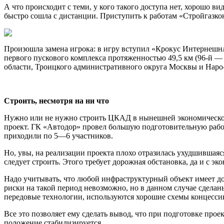
А что происходит с теми, у кого такого доступа нет, хорошо в
быстро сошла с дистанции. Приступить к работам «Стройгазкон
Произошла замена игрока: в игру вступил «Крокус Интернеш
первого пускового комплекса протяженностью 49,5 км (96-й —
области, Троицкого административного округа Москвы и Нар
Строить, несмотря на ни что
Нужно или не нужно строить ЦКАД в нынешней экономическо
проект. ГК «Автодор» провел большую подготовительную работ
приходили по 5—6 участников.
Но, увы, на реализации проекта плохо отразилась ухудшившаяс
следует строить. Этого требует дорожная обстановка, да и с эк
Надо учитывать, что любой инфраструктурный объект имеет дос
риски на такой период невозможно, но в данном случае сдел
передовые технологии, используются хорошие схемы концесси
Все это позволяет ему сделать вывод, что при подготовке прое
положение стабилизируется.