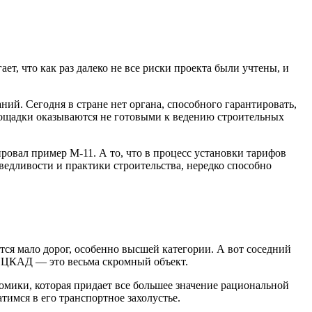
ает, что как раз далеко не все риски проекта были учтены, и
ий. Сегодня в стране нет органа, способного гарантировать,
площадки оказываются не готовыми к ведению строительных
ировал пример М-11. А то, что в процесс установки тарифов
аведливости и практики строительства, нередко способно
тся мало дорог, особенно высшей категории. А вот соседний
 наша ЦКАД — это весьма скромный объект.
номики, которая придает все большее значение рациональной
тимся в его транспортное захолустье.