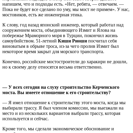
напишем, что и подходы есть. «Нет, ребята, — отвечаем. —
Пока не будет все сделано по уму, мы мост не примем». У нас,
мостовиков, есть же инженерная этика.
К слову, год назад японский инженер, который работал над
сооружением моста, объединяющего Измит и Ялова на
побережье Мраморного моря в Турции, покончил жизнь
самоубийством. 51-летний
Киши Риоши
посчитал себя
виноватым в обрыве троса, из-за чего пролив Измит был
некоторое время закрыт для морского транспорта.
Конечно, российские мостостроители до харакири не дошли,
но к своему делу относятся весьма ответственно.
— У всех сегодня на слуху строительство Керченского
моста
. Вы имеете отношение к его строительству?
— Я имел отношение к строительству этого моста, когда мы
выбирали трассу. Я был членом комиссии, мы выезжали на
место и из нескольких вариантов выбрали трассу, которая
используется и сейчас.
Кроме того, мы сделали экономическое обоснование и