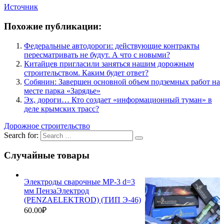
Источник
Похожие публикации:
Федеральные автодороги: действующие контракты
пересматривать не будут. А что с новыми?
Китайцев пригласили заняться нашим дорожным
строительством. Каким будет ответ?
Собянин: Завершен основной объем подземных работ на
месте парка «Зарядье»
Эх, дороги… Кто создает «информационный туман» в
деле крымских трасс?
Дорожное строительство
Search for:
Случайные товары
Электроды сварочные МР-3 d=3
мм ПензаЭлектрод
(PENZAELEKTROD) (ТИП Э-46)
60.00
₽