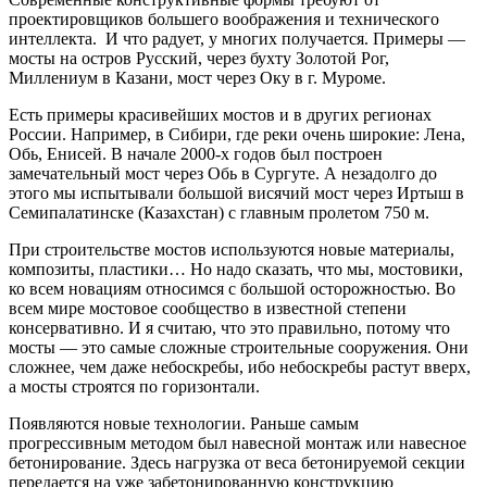
проектировщиков большего воображения и технического
интеллекта. И что радует, у многих получается. Примеры —
мосты на остров Русский, через бухту Золотой Рог,
Миллениум в Казани, мост через Оку в г. Муроме.
Есть примеры красивейших мостов и в других регионах
России. Например, в Сибири, где реки очень широкие: Лена,
Обь, Енисей. В начале 2000-х годов был построен
замечательный мост через Обь в Сургуте. А незадолго до
этого мы испытывали большой висячий мост через Иртыш в
Семипалатинске (Казахстан) с главным пролетом 750 м.
При строительстве мостов используются новые материалы,
композиты, пластики… Но надо сказать, что мы, мостовики,
ко всем новациям относимся с большой осторожностью. Во
всем мире мостовое сообщество в известной степени
консервативно. И я считаю, что это правильно, потому что
мосты — это самые сложные строительные сооружения. Они
сложнее, чем даже небоскребы, ибо небоскребы растут вверх,
а мосты строятся по горизонтали.
Появляются новые технологии. Раньше самым
прогрессивным методом был навесной монтаж или навесное
бетонирование. Здесь нагрузка от веса бетонируемой секции
передается на уже забетонированную конструкцию