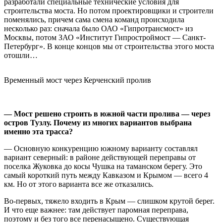
разработали специальные технические условия для
строительства моста. Но потом проектировщики и строители
поменялись, причем сама смена команд происходила
несколько раз: сначала было ОАО «Гипротрансмост» из
Москвы, потом ЗАО «Институт Гипростроймост — Санкт-
Петербург». В конце концов мы от строительства этого моста
отошли…
Временный мост через Керченский пролив
— Мост решено строить в южной части пролива — через
остров Тузлу
. Почему из многих вариантов выбрана
именно эта трасса?
— Основную конкуренцию южному варианту составлял
вариант северный: в районе действующей переправы от
поселка Жуковка до косы Чушка на таманском берегу. Это
самый короткий путь между Кавказом и Крымом — всего 4
км. Но от этого варианта все же отказались.
Во-первых, тяжело входить в Крым — слишком крутой берег.
И что еще важнее: там действует паромная переправа,
поэтому и без того все перенасыщено. Существующая