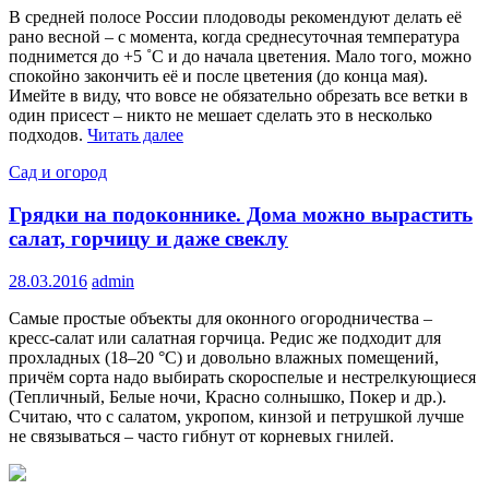
В средней полосе России плодоводы рекомендуют делать её
рано весной – с момента, когда среднесуточная температура
поднимется до +5 ˚С и до начала цветения. Мало того, можно
спокойно закончить её и после цветения (до конца мая).
Имейте в виду, что вовсе не обязательно обрезать все ветки в
один присест – никто не мешает сделать это в несколько
подходов.
Читать далее
Сад и огород
Грядки на подоконнике. Дома можно вырастить
салат, горчицу и даже свеклу
28.03.2016
admin
Самые простые объекты для оконного огородничества –
кресс-салат или салатная горчица. Редис же подходит для
прохладных (18–20 °С) и довольно влажных помещений,
причём сорта надо выбирать скороспелые и нестрелкующиеся
(Тепличный, Белые ночи, Красно солнышко, Покер и др.).
Считаю, что с салатом, укропом, кинзой и петрушкой лучше
не связываться – часто гибнут от корневых гнилей.