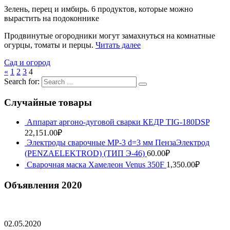
Зелень, перец и имбирь. 6 продуктов, которые можно
вырастить на подоконнике
Продвинутые огородники могут замахнуться на комнатные
огурцы, томаты и перцы.
Читать далее
Сад и огород
«
1
2
3
4
Search for:
Случайные товары
Аппарат аргоно-дуговой сварки КЕДР TIG-180DSP
22,151.00
₽
Электроды сварочные МР-3 d=3 мм ПензаЭлектрод
(PENZAELEKTROD) (ТИП Э-46)
60.00
₽
Сварочная маска Хамелеон Venus 350F
1,350.00
₽
Объявления 2020
02.05.2020