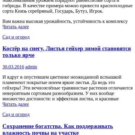
Максимальным урожаем порадуют раннеспелые сорта и
гибриды. В качестве примера можно привести красноплодные
сорта Князь серебряный, Государь, Бутуз, Игрок.
Вам важна высокая урожайность, устойчивость к комплексу
Читать далее
Сад и огород
Костёр на снегу. Листья гейхер зимой становятся
только ярче
30.03.2016
admin
И вдруг в опустевшем цветнике неожиданной вспышкой
пламенеют по­крытые инеем яркие листья. Да ведь это
гейхеры! Эти вечнозелёные травянистые растения отличаются
невероятным сортовым разнообразием. У них вообще
множест­во достоинств: и эффектная листва, и красивые
Читать далее
Сад и огород
Сохранение богатства. Как поддерживать
влажность почвы на участке