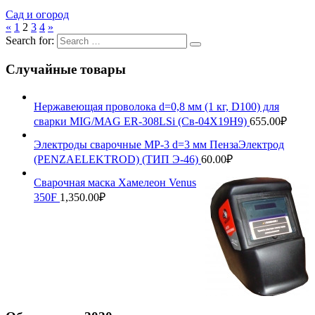
Сад и огород
«
1
2
3
4
»
Search for:
Случайные товары
Нержавеющая проволока d=0,8 мм (1 кг, D100) для
сварки MIG/MAG ER-308LSi (Св-04Х19Н9)
655.00
₽
Электроды сварочные МР-3 d=3 мм ПензаЭлектрод
(PENZAELEKTROD) (ТИП Э-46)
60.00
₽
Сварочная маска Хамелеон Venus
350F
1,350.00
₽