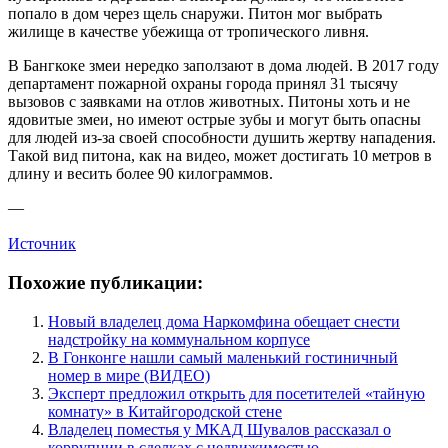
попало в дом через щель снаружи. Питон мог выбрать
жилище в качестве убежища от тропического ливня.
В Бангкоке змеи нередко заползают в дома людей. В 2017 году
департамент пожарной охраны города принял 31 тысячу
вызовов с заявками на отлов животных. Питоны хоть и не
ядовитые змеи, но имеют острые зубы и могут быть опасны
для людей из-за своей способности душить жертву нападения.
Такой вид питона, как на видео, может достигать 10 метров в
длину и весить более 90 килограммов.
—
Источник
Похожие публикации:
Новый владелец дома Наркомфина обещает снести
надстройку на коммунальном корпусе
В Гонконге нашли самый маленький гостиничный
номер в мире (ВИДЕО)
Эксперт предложил открыть для посетителей «тайную
комнату» в Китайгородской стене
Владелец поместья у МКАД Шувалов рассказал о
коррупции в сделках с недвижимостью