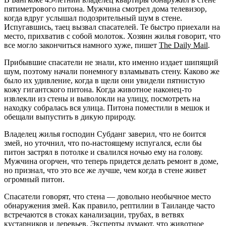
пятиметрового питона. Мужчина смотрел дома телевизор,
когда вдруг услышал подозрительный шум в стене.
Испугавшись, таец вызвал спасателей. Те быстро приехали на
место, прихватив с собой молоток. Хозяин жилья говорит, что
все могло закончиться намного хуже, пишет
The Daily Mail
.
Прибывшие спасатели не знали, кто именно издает шипящий
шум, поэтому начали понемногу взламывать стену. Каково же
было их удивление, ко
гда в щели они увидели пятнистую
кожу гигантского питона. Когда животное наконец-то
извлекли из стены и выволокли на улицу, посмотреть на
находку собралась вся улица. Питона поместили в мешок и
обещали выпустить в дикую природу.
Владелец жилья господин Субданг заверил, что не боится
змей, но уточнил, что по-настоящему испугался, если бы
питон застрял в потолке и свалился ночью ему на голову.
Мужчина огорчен, что теперь придется делать ремонт в доме,
но признал, что это все же лучше, чем когда в стене живет
огромный питон.
Спасатели говорят, что стена — довольно необычное место
обнаружения змей. Как правило, рептилии в Таиланде часто
встречаются в стоках канализации, трубах, в ветвях
кустарников и деревьев. Эксперты думают, что животное